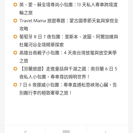
英、愛、蘇全境尊尚小包團：13 天私人專車跨境渡
輪之旅
Travel Mama 旅遊專題：蒙古國季節天氣與穿搭全
攻略
葡萄牙 8 日 7 夜包團：里斯本、波圖、阿爾加維與
杜羅河谷全境精華探索
高雄台南親子小包團：4 天南台灣放電與放空美學
之旅
【芬蘭旅遊】走進童話與千湖之國：南芬蘭 6 日 5
夜私人小包團，專車尋訪姆明世界！
7 日 6 夜挪威小包團：專車直通松恩峽灣心臟，告
別搬行李的極致奢華之旅！