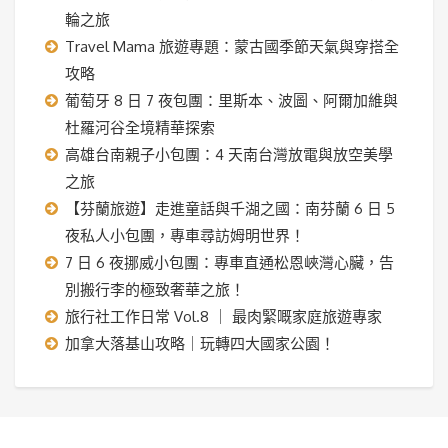
輪之旅
Travel Mama 旅遊專題：蒙古國季節天氣與穿搭全
攻略
葡萄牙 8 日 7 夜包團：里斯本、波圖、阿爾加維與
杜羅河谷全境精華探索
高雄台南親子小包團：4 天南台灣放電與放空美學
之旅
【芬蘭旅遊】走進童話與千湖之國：南芬蘭 6 日 5
夜私人小包團，專車尋訪姆明世界！
7 日 6 夜挪威小包團：專車直通松恩峽灣心臟，告
別搬行李的極致奢華之旅！
旅行社工作日常 Vol.8 ｜ 最肉緊嘅家庭旅遊專家
加拿大落基山攻略｜玩轉四大國家公園！