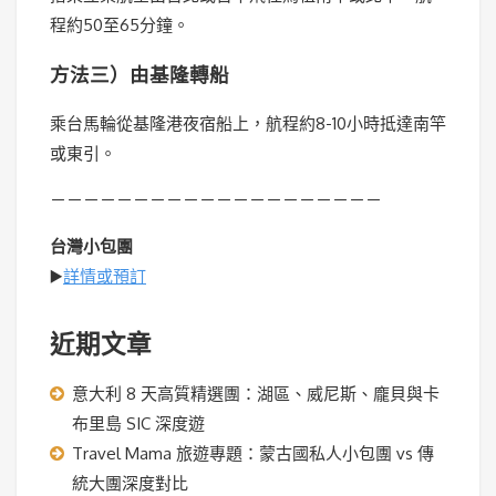
程約50至65分鐘。
方法三）由基隆轉船
乘台馬輪從基隆港夜宿船上，航程約8-10小時抵達南竿
或東引。
－－－－－－－－－－－－－－－－－－－－
台灣小包團
▶️
詳情或預訂
近期文章
意大利 8 天高質精選團：湖區、威尼斯、龐貝與卡
布里島 SIC 深度遊
Travel Mama 旅遊專題：蒙古國私人小包團 vs 傳
統大團深度對比