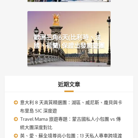
歐洲三角6天(比利時、法
國、荷蘭) 保證出發旅遊團
近期文章
意大利 8 天高質精選團：湖區、威尼斯、龐貝與卡
布里島 SIC 深度遊
Travel Mama 旅遊專題：蒙古國私人小包團 vs 傳
統大團深度對比
英、愛、蘇全境尊尚小包團：13 天私人專車跨境渡