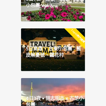
小包團 Vol.2
Top10熱門選擇
5日高雄、 台東小包團 - 藍
皮解憂號、鐵花村
4日3夜 • 胡志明市 x 古芝小
包團