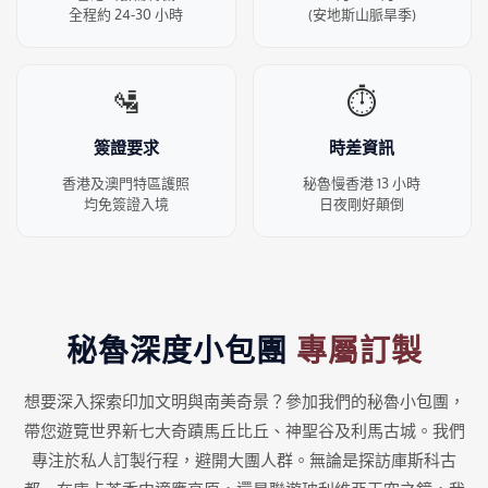
全程約 24-30 小時
(安地斯山脈旱季)
🛂
⏱️
簽證要求
時差資訊
香港及澳門特區護照
秘魯慢香港 13 小時
均免簽證入境
日夜剛好顛倒
秘魯深度小包團
專屬訂製
想要深入探索印加文明與南美奇景？參加我們的秘魯小包團，
帶您遊覽世界新七大奇蹟馬丘比丘、神聖谷及利馬古城。我們
專注於私人訂製行程，避開大團人群。無論是探訪庫斯科古