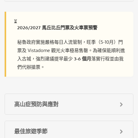
⏳
2026/2027 馬丘比丘門票及火車票預警
秘魯政府實施嚴格每日人流管制，旺季（5-10月）門
票及 Vistadome 觀光火車極易售罄。為確保能順利進
入古城，強烈建議提早最少
3-6 個月
落實行程並由我
們代辦搶票。
高山症預防與應對
最佳旅遊季節