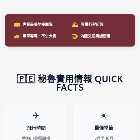
🎟️
⛰️
專業南美地接團隊
專屬行程訂製
🚙
🤝
專車專導．不併大團
內陸交通無縫銜接
🇵🇪 秘魯實用情報 QUICK
FACTS
✈️
☀️
飛行時間
最佳季節
香港出發需轉機
5月至 10月