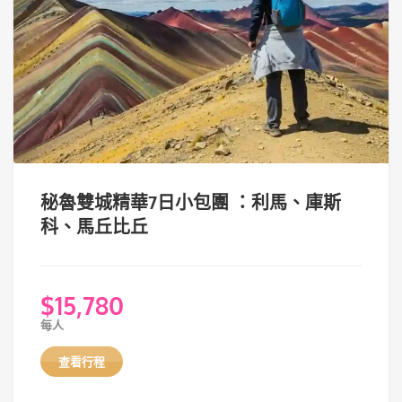
秘魯雙城精華7日小包團 ：利馬、庫斯
科、馬丘比丘
$
15,780
每人
查看行程