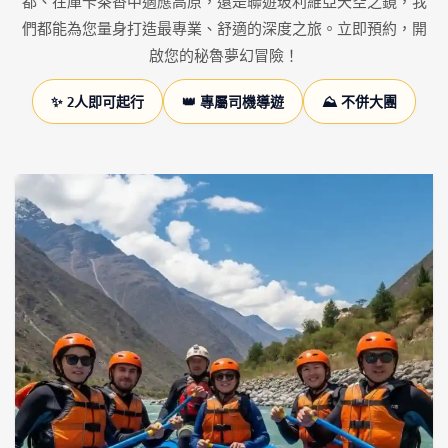
都、在庫卡茶香中適應高原，還是聯遊玻利維亞天空之鏡，我
們都能為您量身打造最專業、舒適的深度之旅。立即預約，開
啟您的秘魯夢幻冒險！
✨ 2人即可起行
👑 專屬司機導遊
⛰️ 不併大團