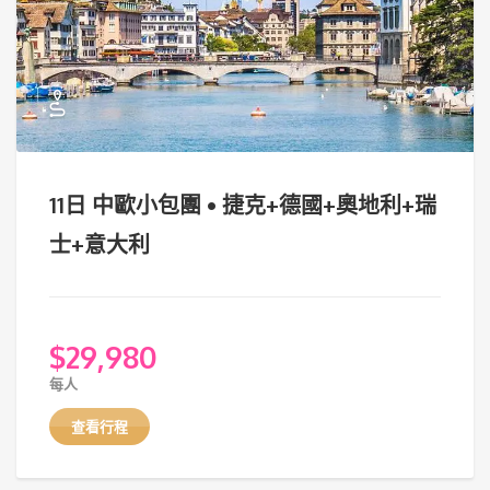
11日 中歐小包團 • 捷克+德國+奧地利+瑞
士+意大利
$
29,980
每人
查看行程