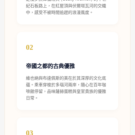
紀石板路上，在紅屋頂與伏爾塔瓦河的交織
中，感受不被時間追趕的浪漫風度。
02
帝國之都的古典優雅
維也納與布達佩斯的美在於其深厚的文化底
蘊。乘車穿梭於多瑙河兩岸，隨心在百年咖
啡館停留，品味薩赫蛋糕與皇室貴族的優雅
日常。
03