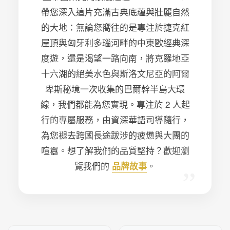
帶您深入這片充滿古典底蘊與壯麗自然
的大地：無論您嚮往的是專注於捷克紅
屋頂與匈牙利多瑙河畔的中東歐經典深
度遊，還是渴望一路向南，將克羅地亞
十六湖的絕美水色與斯洛文尼亞的阿爾
卑斯秘境一次收集的巴爾幹半島大環
線，我們都能為您實現。專注於 2 人起
行的專屬服務，由資深華語司導隨行，
為您褪去跨國長途跋涉的疲憊與大團的
喧囂。想了解我們的品質堅持？歡迎瀏
覽我們的
。
品牌故事
”