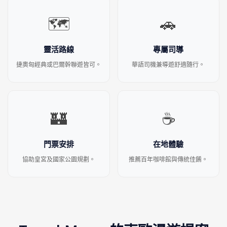
🗺️
🚗
靈活路線
專屬司導
捷奧匈經典或巴爾幹聯遊皆可。
華語司機兼導遊舒適隨行。
🏰
☕
門票安排
在地體驗
協助皇宮及國家公園規劃。
推薦百年咖啡館與傳統佳餚。