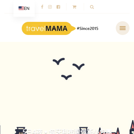
EN
5日4夜 • 匈牙利布達佩斯小包團