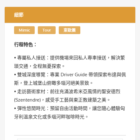
細節
Mimic
Tour
東歐團
行程特色：
• 專屬私人接送：提供機場來回私人專車接送，解決繁
瑣交通，全程無憂探索。
• 雙城深度導覽：專業 Driver Guide 帶領探索布達與佩
斯，登上城堡山俯瞰多瑙河絕美景致。
• 走訪藝術家村：前往充滿波希米亞風情的聖安德烈
(Szentendre)，感受手工藝與東正教建築之美。
• 彈性悠閒時光：預留自由活動時間，讓您隨心體驗匈
牙利溫泉文化或多瑙河畔咖啡時光。