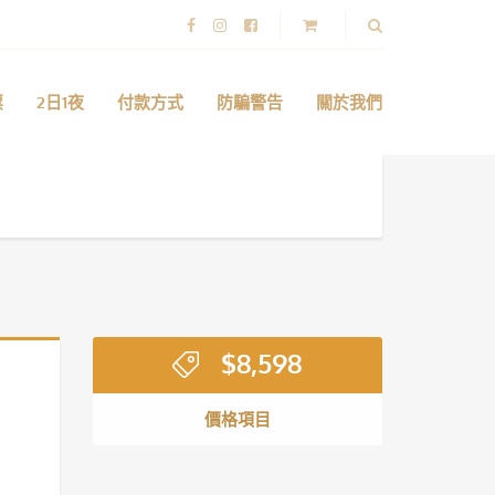
票
2日1夜
付款方式
防騙警告
關於我們
$
8,598
價格項目