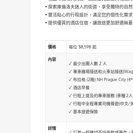
• 探索庫倫洛夫迷人的街道，享受獨特的自
• 靈活貼心的行程設計，滿足您的個性化需求
• 提供優質的酒店住宿，讓旅途更加舒適無憂
價格
每位 $8,598 起
內容
✓ 最少出團人數 2 人
✓ 專車機場接送和火車站接送(Wago
✓ 布拉格 (2晚) NH Prague City (
✓ 酒店早餐
✓ 行程上提及的專車服務 (車種:2人-sed
✓ 行程中全程專業司機導遊(中文/英
✓ 基本旅遊保險
詳情
✓ 訂單一經確認不設退款或更改，