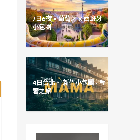
7日6夜 • 葡萄牙 x 西班牙
小包團
4日台北、 新竹小包團 - 輕
奢之旅