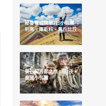
秘魯雙城精華7日小包團 ：
利馬、庫斯科、馬丘比丘
曼谷和古都之旅 8日7夜 •
泰國小包團