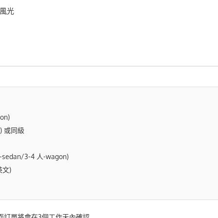
然風光
n)
4*) 或同級
an/3-4 人-wagon)
文)
而訂單將會在3個工作天內確認