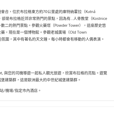
會合，位於布拉格東方約70公里處的庫特納霍拉（Kutná
，卻是布拉格近郊非常熱門的景點，因為有…人骨教堂（Kostnice
數一數二的熱門景點。參觀火藥塔（Powder Tower），這座歷史悠
藥，現在是一個博物館。參觀老城廣場（Old Town
熱鬧的氛圍，其中有著名的天文鐘。每小時都會有移動的人偶表演。
 out, 與您的司機導遊一起私人觀光旅遊，欣賞布拉格的亮點。遊覽
城堡建築群，這是歐洲最大的中世紀城堡建築群。
火車站/機場/指定市內酒店。