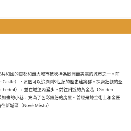
團
克共和國的首都和最大城市被吹捧為歐洲最美麗的城市之一。前
ue Castle），這個可以追溯到9世紀的歷史建築群。探索壯觀的聖
s Cathedral），並在城堡內漫步。前往附近的黃金巷（Golden
風景如畫的小巷，充滿了色彩繽紛的房屋。曾經是煉金術士和金匠
新城區（Nové Město）