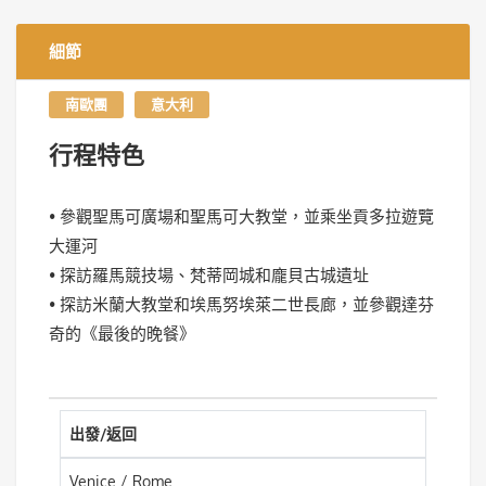
細節
南歐團
意大利
行程特色
• 參觀聖馬可廣場和聖馬可大教堂，並乘坐貢多拉遊覽
大運河
• 探訪羅馬競技場、梵蒂岡城和龐貝古城遺址
• 探訪米蘭大教堂和埃馬努埃萊二世長廊，並參觀達芬
奇的《最後的晚餐》
出發/返回
Venice / Rome