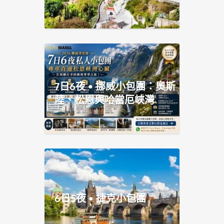
7日6夜 • 挪威小包團：奧斯
陸、松恩與哈當厄峽灣
6日5夜 • 捷克小包團