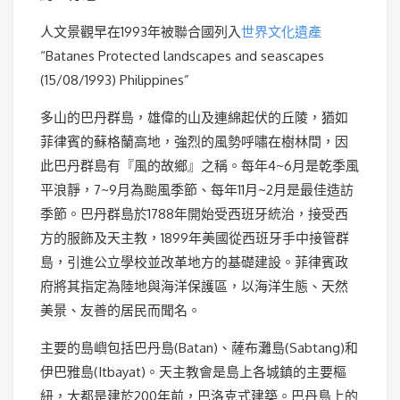
人文景觀早在1993年被聯合國列入
世界文化遺產
“Batanes Protected landscapes and seascapes
(15/08/1993) Philippines”
多山的巴丹群島，雄偉的山及連綿起伏的丘陵，猶如
菲律賓的蘇格蘭高地，強烈的風勢呼嘯在樹林間，因
此巴丹群島有『風的故鄉』之稱。每年4~6月是乾季風
平浪靜，7~9月為颱風季節、每年11月~2月是最佳造訪
季節。巴丹群島於1788年開始受西班牙統治，接受西
方的服飾及天主教，1899年美國從西班牙手中接管群
島，引進公立學校並改革地方的基礎建設。菲律賓政
府將其指定為陸地與海洋保護區，以海洋生態、天然
美景、友善的居民而聞名。
主要的島嶼包括巴丹島(Batan)、薩布灘島(Sabtang)和
伊巴雅島(Itbayat)。天主教會是島上各城鎮的主要樞
紐，大都是建於200年前，巴洛克式建築。巴丹島上的