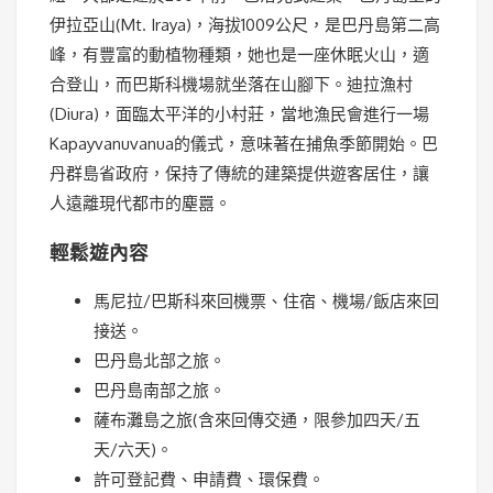
伊拉亞山(Mt. Iraya)，海拔1009公尺，是巴丹島第二高
峰，有豐富的動植物種類，她也是一座休眠火山，適
合登山，而巴斯科機場就坐落在山腳下。迪拉漁村
(Diura)，面臨太平洋的小村莊，當地漁民會進行一場
Kapayvanuvanua的儀式，意味著在捕魚季節開始。巴
丹群島省政府，保持了傳統的建築提供遊客居住，讓
人遠離現代都市的塵囂。
輕鬆遊內容
馬尼拉/巴斯科來回機票、住宿、機場/飯店來回
接送。
巴丹島北部之旅。
巴丹島南部之旅。
薩布灘島之旅(含來回傳交通，限參加四天/五
天/六天)。
許可登記費、申請費、環保費。