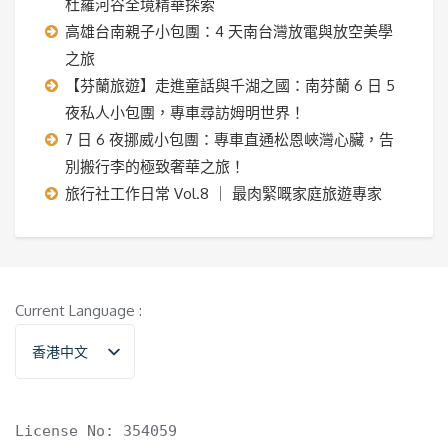
杜羅河谷全境精華探索
高雄台南親子小包團：4 天南台灣放電與放空美學
之旅
【芬蘭旅遊】走進童話與千湖之國：南芬蘭 6 日 5
夜私人小包團，專車尋訪姆明世界！
7 日 6 夜挪威小包團：專車直通松恩峽灣心臟，告
別搬行李的極致奢華之旅！
旅行社工作日常 Vol.8 ｜ 最肉緊嘅家庭旅遊專家
Current Language :
香港中文
English
License No: 354059