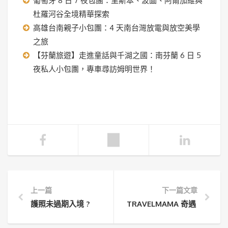
葡萄牙 8 日 7 夜包團：里斯本、波圖、阿爾加維與
杜羅河谷全境精華探索
高雄台南親子小包團：4 天南台灣放電與放空美學
之旅
【芬蘭旅遊】走進童話與千湖之國：南芬蘭 6 日 5
夜私人小包團，專車尋訪姆明世界！
上一篇
下一篇文章
護照未過期入境 ?
TRAVELMAMA 奇遇 | 雅蒲島