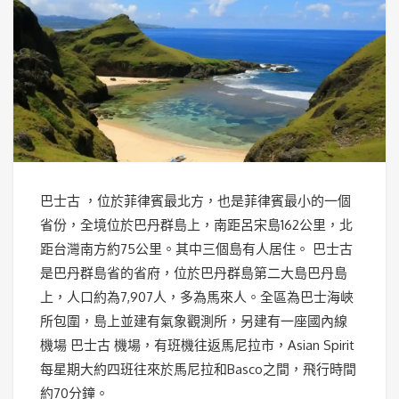
巴士古 ，位於菲律賓最北方，也是菲律賓最小的一個
省份，全境位於巴丹群島上，南距呂宋島162公里，北
距台灣南方約75公里。其中三個島有人居住。 巴士古
是巴丹群島省的省府，位於巴丹群島第二大島巴丹島
上，人口約為7,907人，多為馬來人。全區為巴士海峽
所包圍，島上並建有氣象觀測所，另建有一座國內線
機場 巴士古 機場，有班機往返馬尼拉市，Asian Spirit
每星期大約四班往來於馬尼拉和Basco之間，飛行時間
約70分鐘。