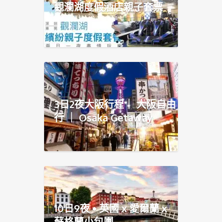
觀瀾湖度假酒店親子套票
3日2夜大阪行程｜ 大阪自由
行 ｜ Osaka Getaway
10日9夜 • 英國 x 愛爾蘭 x
蘇格蘭小包團