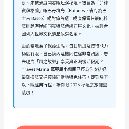
囂、未被過度開發嘅短途秘境。被譽為「菲律
賓蘇格蘭」嘅巴丹群島（Batanes，省府為巴
士古 Basco）絕對係首選！呢度保留住最純粹
嘅壯麗海岸線同獨特嘅傳統石屋文化，被聯合
國列入世界文化遺產候選名單。
由於當地為了保護生態，每日航班及接待能力
極度有限，自己搞內陸機同住宿非常頭痛。想
去呢片「風之故鄉」享受真正嘅慢活假期？
Travel Mama 嘅專屬小包團
已經為你安排好
最難搞嘅交通接駁同當地特色住宿。即刻睇下
以下嘅經典行程，為你嘅 2026 秘境之旅攞靈
感啦！