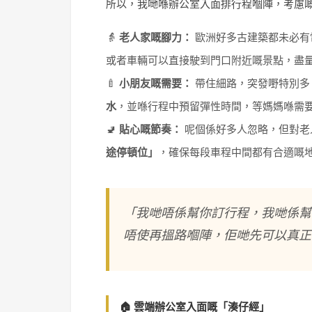
所以，我哋喺辦公室入面排行程嗰陣，考慮
👵
老人家嘅腳力：
歐洲好多古建築都未必有
或者車輛可以直接駛到門口附近嘅景點，盡
🍼
小朋友嘅需要：
帶住細路，突發嘢特別多
水
，並喺行程中預留彈性時間，等媽媽喺需
🚽
貼心嘅節奏：
呢個係好多人忽略，但對老
途停頓位」
，確保每段車程中間都有合適嘅
「我哋唔係幫你訂行程，我哋係幫
唔使再搵路嗰陣，佢哋先可以真正
🏠 雲端辦公室入面嘅「湊仔經」