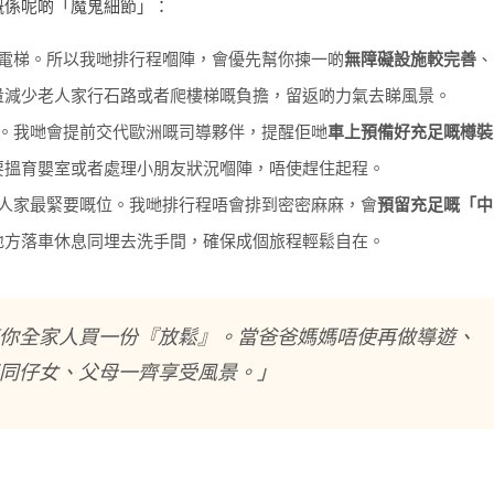
嘅係呢啲「魔鬼細節」：
電梯。所以我哋排行程嗰陣，會優先幫你揀一啲
無障礙設施較完善
、
量減少老人家行石路或者爬樓梯嘅負擔，留返啲力氣去睇風景。
。我哋會提前交代歐洲嘅司導夥伴，提醒佢哋
車上預備好充足嘅樽裝
要搵育嬰室或者處理小朋友狀況嗰陣，唔使趕住起程。
人家最緊要嘅位。我哋排行程唔會排到密密麻麻，會
預留充足嘅「中
地方落車休息同埋去洗手間，確保成個旅程輕鬆自在。
你全家人買一份『放鬆』。當爸爸媽媽唔使再做導遊、
同仔女、父母一齊享受風景。」