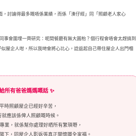
面，討論得最多嘅唔係業績，而係「湊仔經」同「照顧老人家心
成班同事會圍埋一齊研究：呢間餐廳有無大圓枱？個行程會唔會太趕搞到
好似屋企人咁，所以我哋會將心比心，諗返起自己帶住屋企人出門嗰
。
 給所有爸爸媽媽嘅話 ✨
平時照顧屋企已經好辛苦，
行就應該係俾人照顧嘅時候。
專業，就係幫你處理好晒所有繁瑣嘢，
陽下，同屋企人影返張真正開懷嘅全家福。