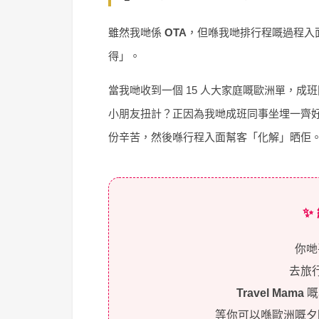
雖然我哋係
OTA
，但喺我哋排行程嘅過程入
得」。
當我哋收到一個 15 人大家庭嘅歐洲單，
小朋友扭計？正因為我哋成班同事坐埋一齊
份辛苦，然後喺行程入面幫客「化解」晒佢
✨
你哋
去旅
Travel Mama
嘅
等你可以喺歐洲嘅夕