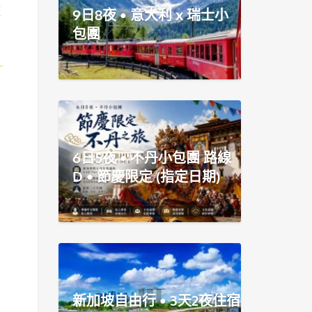
旅
9日8夜 • 意大利 x 瑞士小
包團
6日5夜 • 不丹小包團 路線
D • 節慶限定 (指定日期)
新加坡自由行 • 3天2夜住宿