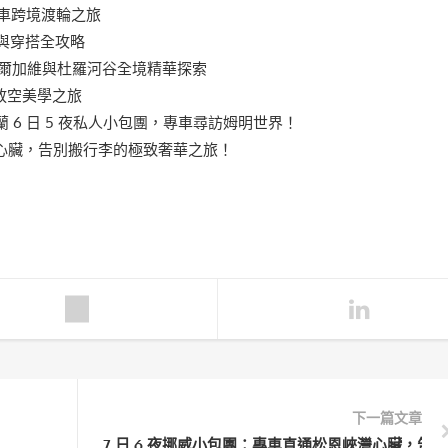
專車跨境渡輪之旅
天氣與穿搭全攻略
、阿爾加維與杜羅河谷全境精華探索
放空美學之旅
6 日 5 夜私人小包團，專車尋訪姆明世界！
灣心臟，告別搬行李的極致奢華之旅！
下一篇文章
！
7 日 6 夜挪威小包團：專車直通松恩峽灣心臟，告