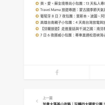
英、愛、蘇全境尊尚小包團：13 天私人
Travel Mama 旅遊專題：蒙古國季節
葡萄牙 8 日 7 夜包團：里斯本、波圖
高雄台南親子小包團：4 天南台灣放電與
【芬蘭旅遊】走進童話與千湖之國：南芬蘭 
7 日 6 夜挪威小包團：專車直通松恩峽
上一篇
加拿大落基山攻略｜玩轉四大國家公園