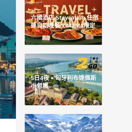
六國酒店 Staycation 住宿
連自助晚餐 x MaMa限定
5日4夜 • 匈牙利布達佩斯
小包團