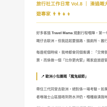
旅行社工作日常 Vol.8 ｜ 
遊專家 👨‍👩‍👧‍👦
好多客搵
Travel Mama
規劃行程嗰陣，第一句
嘅仔去歐洲，但我諗起要搵路、搵廁所、搬
每逢呢個時候，我哋都會同個客講：「交俾
票，而係做一個「比你更肉緊」嘅家庭旅遊
📍 歐洲小包團嘅「魔鬼細節」
帶住三代同堂去歐洲，絕對係一場考驗。如果
者喺瑞士山區搵唔到熱水沖奶，嗰種崩潰我