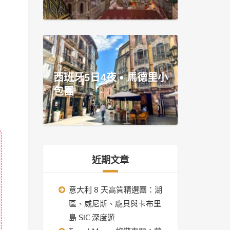
西班牙5日4夜 • 馬德里小
包團
近期文章
意大利 8 天高質精選團：湖
區、威尼斯、龐貝與卡布里
島 SIC 深度遊