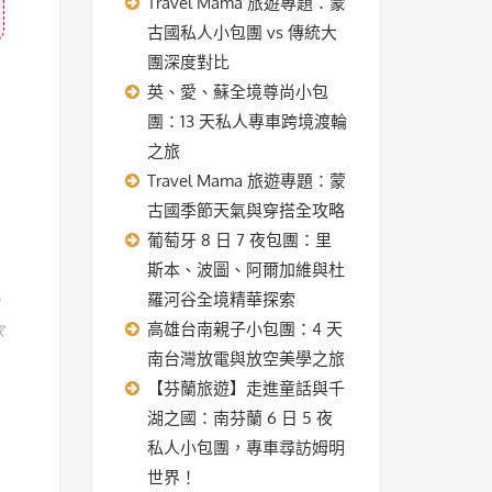
Travel Mama 旅遊專題：蒙
古國私人小包團 vs 傳統大
團深度對比
英、愛、蘇全境尊尚小包
團：13 天私人專車跨境渡輪
之旅
Travel Mama 旅遊專題：蒙
古國季節天氣與穿搭全攻略
葡萄牙 8 日 7 夜包團：里
斯本、波圖、阿爾加維與杜
羅河谷全境精華探索
。
高雄台南親子小包團：4 天
家
南台灣放電與放空美學之旅
【芬蘭旅遊】走進童話與千
湖之國：南芬蘭 6 日 5 夜
私人小包團，專車尋訪姆明
世界！