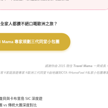
個全家人都讚不絕口嘅歐洲之旅？
avel Mama 專家規劃三代同堂小包團
感謝你由 2015 陪住
Travel Mama
一齊成長
ma日常 #家庭旅遊專家 #歐洲三代同堂 #由地鋪到OTA #HomeFeel #私家小包團專
貝與卡布里島 SIC 深度遊
包團 vs 傳統大團深度對比