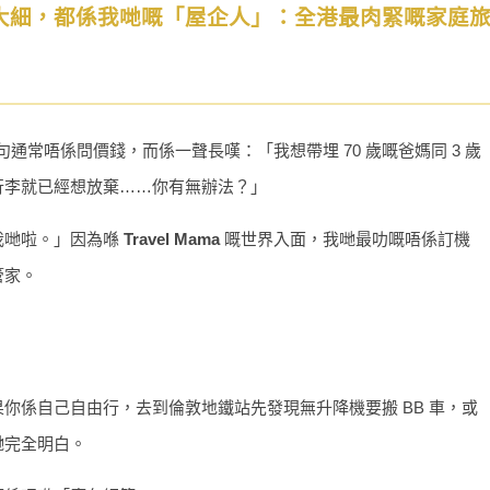
湊過嘅大細，都係我哋嘅「屋企人」：全港最肉緊嘅家庭
通常唔係問價錢，而係一聲長嘆：「我想帶埋 70 歲嘅爸媽同 3 歲
行李就已經想放棄……你有無辦法？」
我哋啦。」因為喺
Travel Mama
嘅世界入面，我哋最叻嘅唔係訂機
管家。
你係自己自由行，去到倫敦地鐵站先發現無升降機要搬 BB 車，或
哋完全明白。