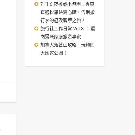
7 日 6 夜挪威小包團：專車
直通松恩峽灣心臟，告別搬
行李的極致奢華之旅！
旅行社工作日常 Vol.8 ｜ 最
肉緊嘅家庭旅遊專家
加拿大落基山攻略｜玩轉四
大國家公園！
別搬行李的極致奢華之旅！