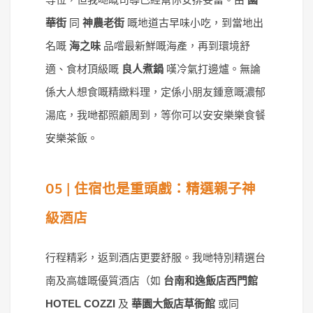
華街
同
神農老街
嘅地道古早味小吃，到當地出
名嘅
海之味
品嚐最新鮮嘅海產，再到環境舒
適、食材頂級嘅
良人煮鍋
嘆冷氣打邊爐。無論
係大人想食嘅精緻料理，定係小朋友鍾意嘅濃郁
湯底，我哋都照顧周到，等你可以安安樂樂食餐
安樂茶飯。
05 | 住宿也是重頭戲：精選親子神
級酒店
行程精彩，返到酒店更要舒服。我哋特別精選台
南及高雄嘅優質酒店（如
台南和逸飯店西門館
HOTEL COZZI
及
華園大飯店草衙館
或同