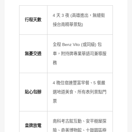
4 天 3 夜 (高雄進出，無縫銜
行程天數
接台南精華景點)
全程 Benz Vito (或同級) 包
無憂交通
車，附持牌專業華語司兼導服
務
4 晚住宿連豐富早餐、5 餐嚴
貼心包辦
選地道美食、所有表列景點門
票
南科考古館互動、安平樹屋探
皇牌放電
險、奇美博物館、十鼓園區極