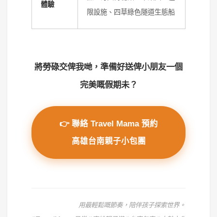
體驗
限設施、四草綠色隧道生態船
將勞碌交俾我哋，準備好送俾小朋友一個
完美嘅假期未？
👉 聯絡 Travel Mama 預約
高雄台南親子小包團
用最輕鬆嘅節奏，陪伴孩子探索世界。