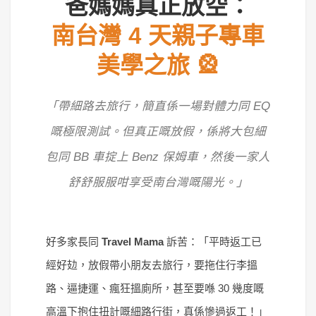
爸媽媽真正放空：
南台灣 4 天親子專車
美學之旅 🎡
「帶細路去旅行，簡直係一場對體力同 EQ
嘅極限測試。但真正嘅放假，係將大包細
包同 BB 車掟上 Benz 保姆車，然後一家人
舒舒服服咁享受南台灣嘅陽光。」
好多家長同
Travel Mama
訴苦：「平時返工已
經好攰，放假帶小朋友去旅行，要拖住行李搵
路、逼捷運、瘋狂搵廁所，甚至要喺 30 幾度嘅
高溫下抱住扭計嘅細路行街，真係慘過返工！」