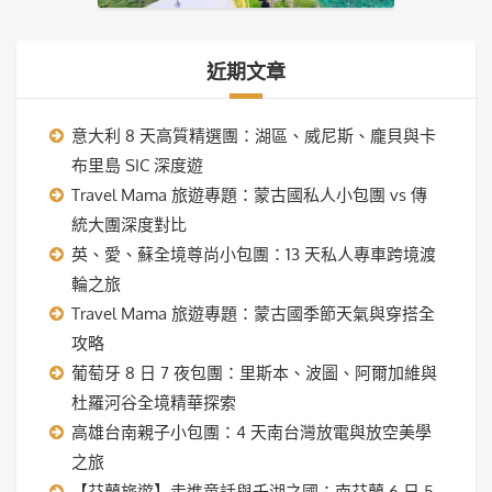
近期文章
意大利 8 天高質精選團：湖區、威尼斯、龐貝與卡
布里島 SIC 深度遊
Travel Mama 旅遊專題：蒙古國私人小包團 vs 傳
統大團深度對比
英、愛、蘇全境尊尚小包團：13 天私人專車跨境渡
輪之旅
Travel Mama 旅遊專題：蒙古國季節天氣與穿搭全
攻略
葡萄牙 8 日 7 夜包團：里斯本、波圖、阿爾加維與
杜羅河谷全境精華探索
高雄台南親子小包團：4 天南台灣放電與放空美學
之旅
【芬蘭旅遊】走進童話與千湖之國：南芬蘭 6 日 5