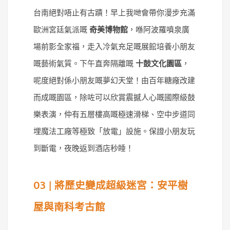
台南絕對唔止有古蹟！早上我哋會帶你漫步充滿
歐洲宮廷氣派嘅
奇美博物館
，喺阿波羅噴泉廣
場前影全家福，走入冷氣充足嘅展館培養小朋友
嘅藝術氣質。下午直奔隔離嘅
十鼓文化園區
，
呢度絕對係小朋友嘅夢幻天堂！由百年糖廠改建
而成嘅園區，除咗可以欣賞震撼人心嘅國際級鼓
樂表演，仲有五層樓高嘅極速滑梯、空中步道同
埋魔法工廠等極致「放電」設施。保證小朋友玩
到斷電，夜晚返到酒店秒睡！
03 | 將歷史變成超級迷宮：安平樹
屋與南科考古館