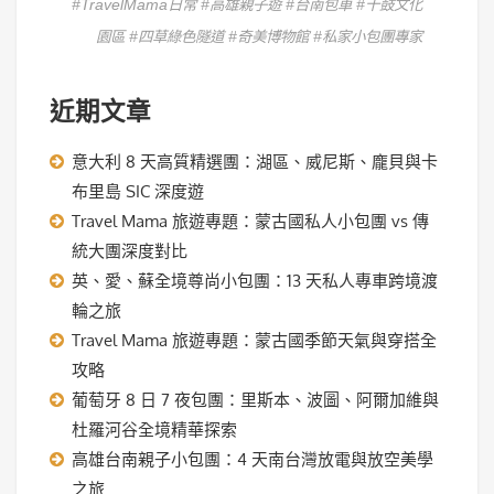
#TravelMama日常 #高雄親子遊 #台南包車 #十鼓文化
園區 #四草綠色隧道 #奇美博物館 #私家小包團專家
近期文章
意大利 8 天高質精選團：湖區、威尼斯、龐貝與卡
布里島 SIC 深度遊
Travel Mama 旅遊專題：蒙古國私人小包團 vs 傳
統大團深度對比
英、愛、蘇全境尊尚小包團：13 天私人專車跨境渡
輪之旅
Travel Mama 旅遊專題：蒙古國季節天氣與穿搭全
攻略
葡萄牙 8 日 7 夜包團：里斯本、波圖、阿爾加維與
杜羅河谷全境精華探索
高雄台南親子小包團：4 天南台灣放電與放空美學
之旅