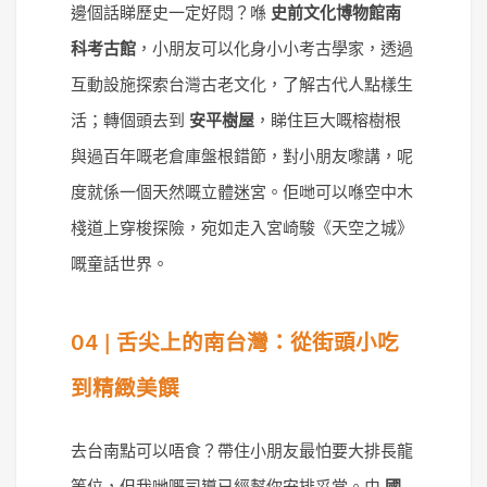
邊個話睇歷史一定好悶？喺
史前文化博物館南
科考古館
，小朋友可以化身小小考古學家，透過
互動設施探索台灣古老文化，了解古代人點樣生
活；轉個頭去到
安平樹屋
，睇住巨大嘅榕樹根
與過百年嘅老倉庫盤根錯節，對小朋友嚟講，呢
度就係一個天然嘅立體迷宮。佢哋可以喺空中木
棧道上穿梭探險，宛如走入宮崎駿《天空之城》
嘅童話世界。
04 | 舌尖上的南台灣：從街頭小吃
到精緻美饌
去台南點可以唔食？帶住小朋友最怕要大排長龍
等位，但我哋嘅司導已經幫你安排妥當。由
國