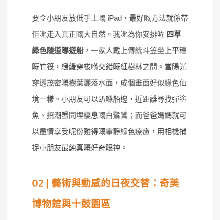
要令小朋友放低手上嘅 iPad，最好嘅方法就係帶
佢哋走入真正嘅大自然。我哋為你安排咗
四草
綠色隧道導遊船
，一家人戴上傳統斗笠坐上平穩
嘅竹筏，緩緩穿梭喺交錯嘅紅樹林之間。當陽光
穿透茂密嘅樹葉灑落水面，成個畫面好似綠色仙
境一樣。小朋友可以趴喺船邊，近距離尋找彈塗
魚、招潮蟹同埋棲息嘅白鷺鷥；而爸爸媽媽就可
以盡情享受呢份難得嘅寧靜綠色療癒，用相機捕
捉小朋友最純真嘅好奇眼神。
02 | 藝術與動感的日夜交替：奇美
博物館與十鼓園區