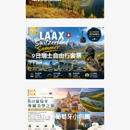
9日瑞士自由行套票
8日7夜 • 葡萄牙小包團