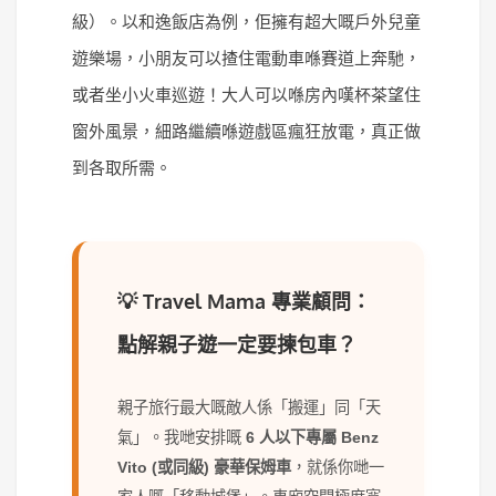
級）。以和逸飯店為例，佢擁有超大嘅戶外兒童
遊樂場，小朋友可以揸住電動車喺賽道上奔馳，
或者坐小火車巡遊！大人可以喺房內嘆杯茶望住
窗外風景，細路繼續喺遊戲區瘋狂放電，真正做
到各取所需。
💡 Travel Mama 專業顧問：
點解親子遊一定要揀包車？
親子旅行最大嘅敵人係「搬運」同「天
氣」。我哋安排嘅
6 人以下專屬 Benz
Vito (或同級) 豪華保姆車
，就係你哋一