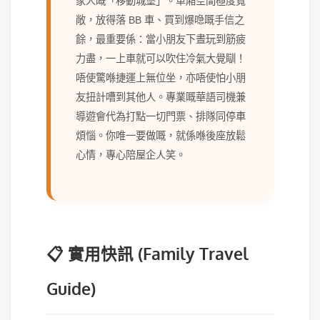
家人嘅「移動城堡」。車廂空間極度寬
敞，放得落 BB 車、買到爆喼嘅手信之
餘，最重要係：當小朋友下晝玩到筋疲
力盡，一上車就可以吹住冷氣大覺瞓！
唔使驚喺捷運上無位坐，亦唔使怕小朋
友扭計嘈到其他人。專業嘅華語司機兼
導遊會代為打點一切門票、排隊同停車
煩惱。你唯一要做嘅，就係喺後座放鬆
心情，專心陪屋企人笑。
📋 實用快訊 (Family Travel
Guide)