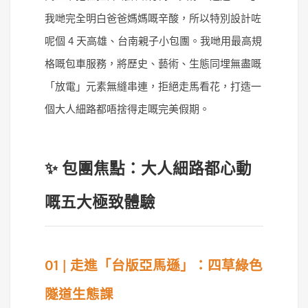
我哋完全明白爸爸媽媽嘅辛酸，所以特別設計咗
呢個 4 天高雄、台南親子小包團。我哋用最高規
格嘅包車服務，將歷史、藝術、生態同埋無盡嘅
「放電」元素無縫串連，拒絕走馬看花，打造一
個大人細路都唔捨得走嘅完美假期。
✨ 包團焦點：大人細路都心動
嘅五大極致體驗
01 | 走進「台版亞馬遜」：四草綠色
隧道生態課