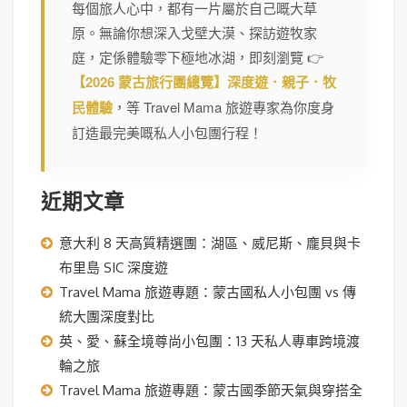
每個旅人心中，都有一片屬於自己嘅大草
原。無論你想深入戈壁大漠、探訪遊牧家
庭，定係體驗零下極地冰湖，即刻瀏覽 👉
【2026 蒙古旅行團總覽】深度遊．親子．牧
民體驗
，等 Travel Mama 旅遊專家為你度身
訂造最完美嘅私人小包團行程！
近期文章
意大利 8 天高質精選團：湖區、威尼斯、龐貝與卡
布里島 SIC 深度遊
Travel Mama 旅遊專題：蒙古國私人小包團 vs 傳
統大團深度對比
英、愛、蘇全境尊尚小包團：13 天私人專車跨境渡
輪之旅
Travel Mama 旅遊專題：蒙古國季節天氣與穿搭全