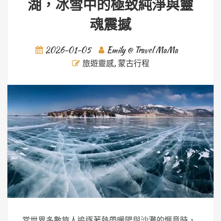
湖，冰雪中的極致純淨與靈
魂震撼
2026-01-05
Emily @ Travel MaMa
旅遊靈感
,
蒙古行程
當世界多數旅人追逐著熱帶暖陽與沙灘的愜意時，