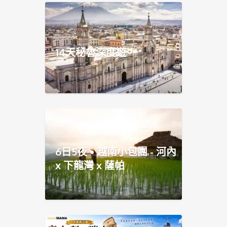
14天秘魯深度遊
6日5夜 • 越南小包團 - 河內
x 下龍灣 x 薩帕