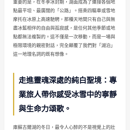
重要的是，在冬季冰封期，湖面成為了連接各個地
點最平坦、最廣闊的「公路」。搭乘四驅車或雪地
摩托在冰原上高速馳騁，那種天地間只有自己與無
盡冰藍相伴的自由與孤寂感，是任何其他季節或地
點都無法複製的。這不僅是一次移動，而是一場與
極限環境的親密對話，完全顛覆了我們對「湖泊」
這一地理名詞的既有想像。
走進靈魂深處的純白聖境：專
業旅人帶你感受冰雪中的寧靜
與生命力頌歌。
庫蘇古爾湖的冬日，最令人心醉的不是視覺上的壯