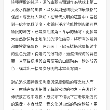
這種極致的純淨，源於庫蘇古爾湖作為地球上第二
大淡水儲備的地位，以及其周邊環境受到最嚴格的
保護。專業旅人深知，在現代文明的喧囂中，要找
到一處空氣透明度、水質純淨度皆能達到肉眼可見
極限的地方，已是鳳毛麟角。冬季的極寒，更像是
大自然對這片土地施加的淨化結界，將所有的雜質
和塵埃徹底驅逐。在冰面上，陽光透過冰層折射出
的藍色光譜，從淺海的薄荷綠，過渡到深海的寶石
藍，直至最遠處與白雪覆蓋的山脈融為一體的靛青
色，構建出一幅層次分明的冰雪蒼穹圖。
對於追求獨特攝影角度與深度體驗的專業旅人而
言，庫蘇古爾湖提供了超越常規的視角。在湖畔的
傳統蒙古包中過夜，感受零下環境下古老取暖方式
的溫暖，本身就是一種文化與自然的融合體驗。更