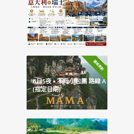
歐洲7天意大利、 瑞士旅遊
團 - 保證出發
價格更新
6日5夜 • 不丹小包團 路線 A
(指定日期)