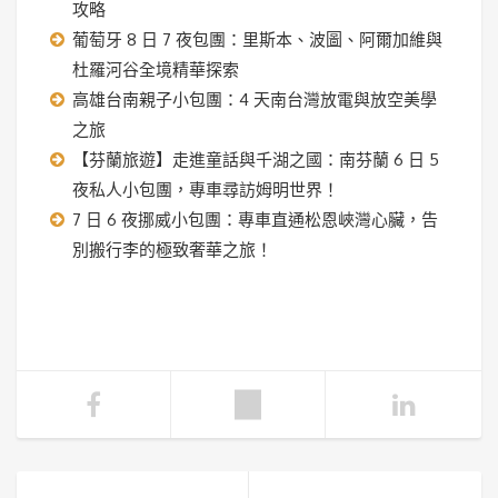
攻略
葡萄牙 8 日 7 夜包團：里斯本、波圖、阿爾加維與
杜羅河谷全境精華探索
高雄台南親子小包團：4 天南台灣放電與放空美學
之旅
【芬蘭旅遊】走進童話與千湖之國：南芬蘭 6 日 5
夜私人小包團，專車尋訪姆明世界！
7 日 6 夜挪威小包團：專車直通松恩峽灣心臟，告
別搬行李的極致奢華之旅！