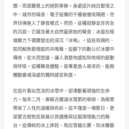
闊，而是聽覺上的絕對寧靜。身處這片純白聖境之
中，城市的噪音、電子設備的干擾被徹底隔絕，世
界彷彿進入了靜音模式。然而，這種寂靜並非完全
的沉寂，它蘊含著大自然最原始的聲音：冰面在極
端壓力下偶爾發出的深沉「冰鳴」。這些低頻的、
如同鯨魚歌唱般的共鳴聲，從腳下的數公尺冰層中
傳來，宏大而悠遠，讓人清楚地感知到地球的脈動
與呼吸。這種聲音體驗，是專業旅人尋求的、能夠
觸動靈魂深處的獨特感官刺激。
在這片看似荒涼的冰雪中，卻湧動著頑強的生命
力。每年二月，庫蘇古爾湖冰雪節的舉辦，為極寒
帶來了人性的溫暖與色彩。這不僅是一場節日，更
是蒙古遊牧民族展示其適應與征服環境能力的舞
台。從傳統的冰上摔跤、馬拉雪橇比賽，到冰雕藝