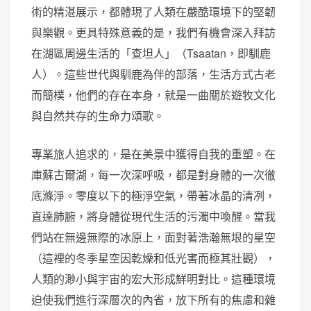
術的精湛展示，都體現了人類在嚴酷環境下的堅韌
與樂觀。更具特殊意義的是，我們有機會深入拜訪
在湖區周邊生活的「查坦人」（Tsaatan，即馴鹿
人）。這些世代與馴鹿為伴的部落，生活方式古老
而簡樸，他們的存在本身，就是一曲關於遊牧文化
與自然共存的生命力頌歌。
專業旅人追求的，是在美景中獲得自我的重塑。在
庫蘇古爾湖，每一次深呼吸，都是對身體的一次徹
底滌淨。零度以下的極淨空氣，帶著冰晶的清冽，
直達肺腑，將身體從現代生活的污濁中喚醒。當我
們站在無邊無際的冰原上，面對著浩瀚無垠的星空
（這裡的冬季星空因乾燥和低光害而極其壯觀），
人類的渺小與宇宙的宏大形成鮮明對比。這種環境
迫使我們進行深層次的內省，放下所有的焦慮和雜