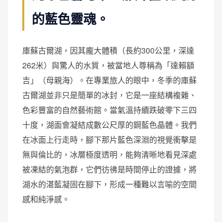
的藍色靈魂。
庫蘇古爾湖，因其龐大體積（長約300公里，深達
262米）與驚人的水質，被當地人尊稱為「達賴額
吉」（母親海）。在專業旅人的眼中，冬季的庫蘇
古爾湖並非只是簡單的冰封，它是一座結構複雜、
色彩豐富的自然藝術館。當氣溫持續跌破零下三四
十度，湖面會凝結成數公尺厚的鋼藍色晶體。我們
在冰面上行走時，腳下那片藍色深淵的視覺衝擊是
無與倫比的，冰層極度透明，能夠清晰地看見深處
被凍結的氣泡群，它們彷彿是時間停止的證據，將
湖水的湛藍凝固在腳下，形成一種難以言喻的空間
感和純淨感。