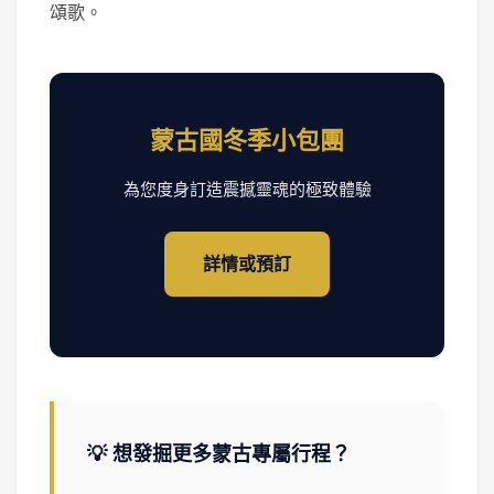
頌歌。
蒙古國冬季小包團
為您度身訂造震撼靈魂的極致體驗
詳情或預訂
💡 想發掘更多蒙古專屬行程？