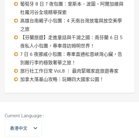
葡萄牙 8 日 7 夜包團：里斯本、波圖、阿爾加維與
杜羅河谷全境精華探索
高雄台南親子小包團：4 天南台灣放電與放空美學
之旅
【芬蘭旅遊】走進童話與千湖之國：南芬蘭 6 日 5
夜私人小包團，專車尋訪姆明世界！
7 日 6 夜挪威小包團：專車直通松恩峽灣心臟，告
別搬行李的極致奢華之旅！
旅行社工作日常 Vol.8 ｜ 最肉緊嘅家庭旅遊專家
加拿大落基山攻略｜玩轉四大國家公園！
Current Language :
香港中文
English