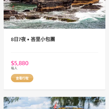
8日7夜 • 峇里小包團
$
5,880
每人
查看行程