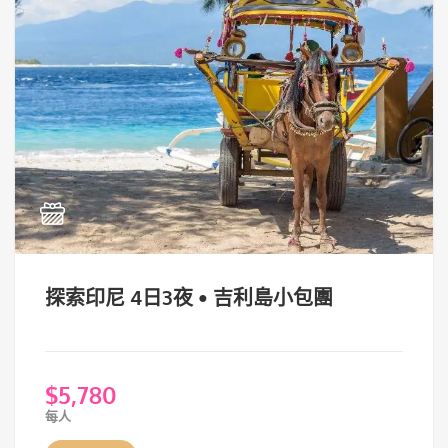
探索印尼 4日3夜 • 吉利島小包團
$
5,780
每人