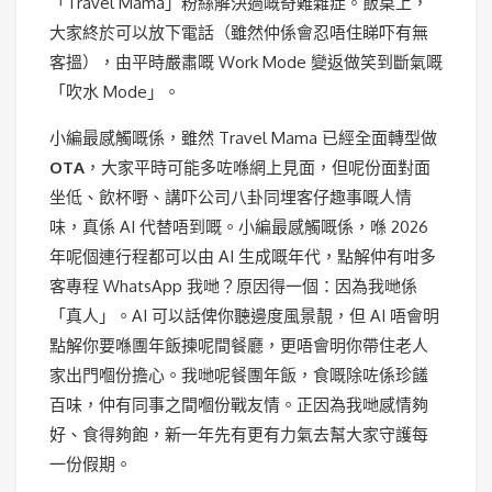
「Travel Mama」粉絲解決過嘅奇難雜症。飯桌上，
大家終於可以放下電話（雖然仲係會忍唔住睇吓有無
客搵），由平時嚴肅嘅 Work Mode 變返做笑到斷氣嘅
「吹水 Mode」。
小編最感觸嘅係，雖然 Travel Mama 已經全面轉型做
OTA
，大家平時可能多咗喺網上見面，但呢份面對面
坐低、飲杯嘢、講吓公司八卦同埋客仔趣事嘅人情
味，真係 AI 代替唔到嘅。小編最感觸嘅係，喺 2026
年呢個連行程都可以由 AI 生成嘅年代，點解仲有咁多
客專程 WhatsApp 我哋？原因得一個：因為我哋係
「真人」。AI 可以話俾你聽邊度風景靚，但 AI 唔會明
點解你要喺團年飯揀呢間餐廳，更唔會明你帶住老人
家出門嗰份擔心。我哋呢餐團年飯，食嘅除咗係珍饈
百味，仲有同事之間嗰份戰友情。正因為我哋感情夠
好、食得夠飽，新一年先有更有力氣去幫大家守護每
一份假期。