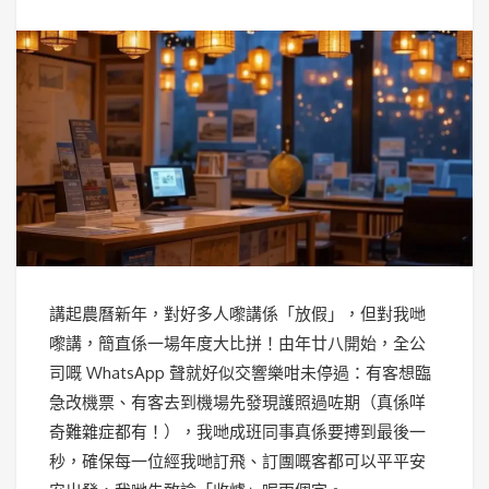
講起農曆新年，對好多人嚟講係「放假」，但對我哋
嚟講，簡直係一場年度大比拼！由年廿八開始，全公
司嘅 WhatsApp 聲就好似交響樂咁未停過：有客想臨
急改機票、有客去到機場先發現護照過咗期（真係咩
奇難雜症都有！），我哋成班同事真係要搏到最後一
秒，確保每一位經我哋訂飛、訂團嘅客都可以平平安