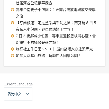
杜羅河谷全境精華探索
高雄台南親子小包團：4 天南台灣放電與放空美學
之旅
【芬蘭旅遊】走進童話與千湖之國：南芬蘭 6 日 5
夜私人小包團，專車尋訪姆明世界！
7 日 6 夜挪威小包團：專車直通松恩峽灣心臟，告
別搬行李的極致奢華之旅！
旅行社工作日常 Vol.8 ｜ 最肉緊嘅家庭旅遊專家
加拿大落基山攻略｜玩轉四大國家公園！
Current Language :
香港中文
English