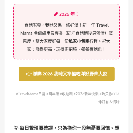
🧨 2026 年：
食飽呢餐，我哋又係一條好漢！新一年 Travel
Mama 會繼續用最專業（同埋食飽飽後最熱情）嘅
態度，幫大家度好每一份
私家小包團
行程。祝大
家：飛得更高、玩得更招積、餐餐有鮑魚！
👉 睇睇 2026 我哋又準備咗咩好野俾大家
#TravelMama日常 #團年飯 #收爐喇 #2026新年快樂 #唔只係OTA
仲好有人情味
💡 每日繁瑣嘅確認，只為換你一段無憂嘅回憶。想