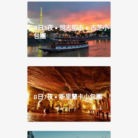
4日3夜 • 胡志明市 x 古芝小
包團
8日7夜 • 斯里蘭卡小包團