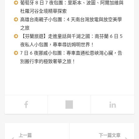
葡萄牙 8 日 7 夜包團：里斯本、波圖、阿爾加維與
杜羅河谷全境精華探索
高雄台南親子小包團：4 天南台灣放電與放空美學
之旅
【芬蘭旅遊】走進童話與千湖之國：南芬蘭 6 日 5
夜私人小包團，專車尋訪姆明世界！
7 日 6 夜挪威小包團：專車直通松恩峽灣心臟，告
別搬行李的極致奢華之旅！
上一篇
下一篇文章