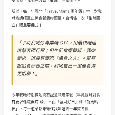
安出發，我哋先敢諗「收爐」呢兩個字。
所以，每一年嘅**「Travel Mama 團年飯」**，對我
哋嚟講唔單止係食餐飯咁簡單，直情係一次「集體回
血」嘅重要儀式！
「平時我哋係專業嘅 OTA，用最快嘅速
度幫客砌行程；但坐低食呢餐飯，我哋
變返一班最真實嘅『識食之人』。幫客
諗點食好西之前，我哋自己一定要食得
更招積！」
今年我哋特別揀咗間有誠意嘅老字號（畢竟我哋對食
有要求係職業病 😂）。由「發財好市」到「龍馬精
神」，每一道菜都象徵住我哋過去一年幫各位