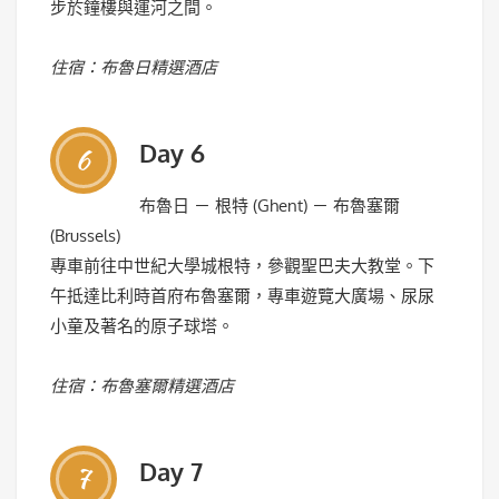
步於鐘樓與運河之間。
住宿：布魯日精選酒店
Day 6
6
布魯日 － 根特 (Ghent) － 布魯塞爾
(Brussels)
專車前往中世紀大學城根特，參觀聖巴夫大教堂。下
午抵達比利時首府布魯塞爾，專車遊覽大廣場、尿尿
小童及著名的原子球塔。
住宿：布魯塞爾精選酒店
Day 7
7