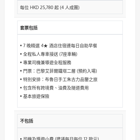
每位 HKD 25,780 起 (4 人成團)
套票包括
• 7 晚精選 4★ 酒店住宿連每日自助早餐
• 全程私人專車接送 (7座車輛)
• 專業司機兼導遊全程服務
• 門票：巴黎艾菲爾鐵塔二層 (預約入場)
• 特別安排：布魯日手工朱古力品鑒之旅
• 包含所有跨境費、油費及隧道費用
• 基本旅遊保險
不包括
• 司機及導遊小費 (建議每日每位 12 歐元)