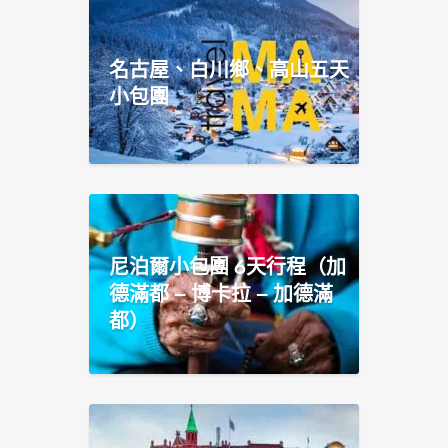
名古屋、白川鄉、高山五天
小包團
尼泊爾小包團 6天行程（加
德滿都 – 博卡拉 – 加德滿
都）