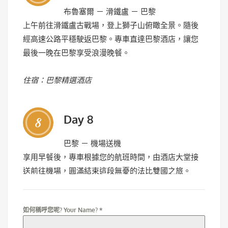
布魯塞爾 － 滑鐵盧 － 巴黎
上午前往滑鐵盧古戰場，登上獅子山俯瞰全景。隨後
經高速公路平穩駛返巴黎。專車直達巴黎酒店，讓您
最後一晚在巴黎享受浪漫晚餐。
住宿：巴黎精選酒店
Day 8
8
巴黎 － 機場送機
享用早餐後，專車根據您的航班時間，由酒店大堂接
送前往機場，圓滿結束這段無憂的法比雙國之旅。
如何稱呼您呢? Your Name?
*