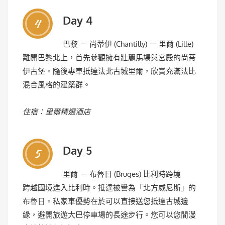
Day 4
4
巴黎 － 尚蒂伊 (Chantilly) － 里爾 (Lille)
離開巴黎北上，首先參觀擁有壯麗馬場與宮殿的尚蒂
伊古堡。隨後專車抵達法北古城里爾，欣賞充滿法比
混合風格的建築群。
住宿：里爾精選酒店
Day 5
5
里爾 － 布魯日 (Bruges) 比利時跨境
跨越國境進入比利時。抵達被譽為「北方威尼斯」的
布魯日。私家車優勢在於可以直接送您抵達古城邊
緣，避開旅遊大巴停車場的長途步行。您可以悠閒漫