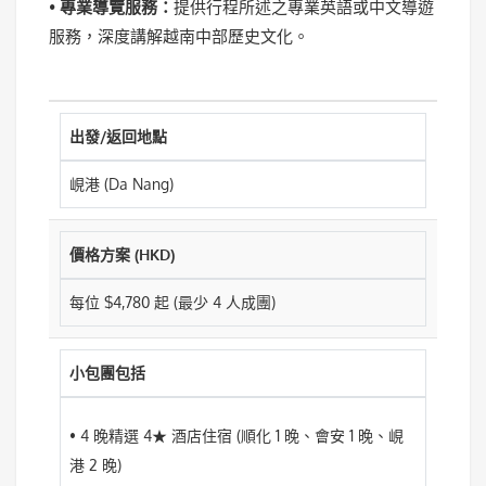
•
專業導覽服務：
提供行程所述之專業英語或中文導遊
服務，深度講解越南中部歷史文化。
出發/返回地點
峴港 (Da Nang)
價格方案 (HKD)
每位 $4,780 起 (最少 4 人成團)
小包團包括
• 4 晚精選 4★ 酒店住宿 (順化 1 晚、會安 1 晚、峴
港 2 晚)