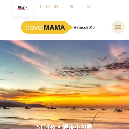
EN
5日4夜 • 峴港小包團