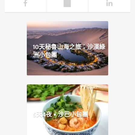
10天秘魯山海之旅：沙漠綠
洲小包團
5天4夜 • 沙巴小包團