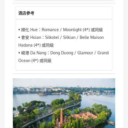
酒店參考
• 順化 Hue：Romance / Moonlight (4*) 或同級
• 會安 Hoian：Silkotel / Silkian / Belle Maison
Hadana (4*) 或同級
• 峴港 Da Nang：Dong Duong / Glamour / Grand
Ocean (4*) 或同級