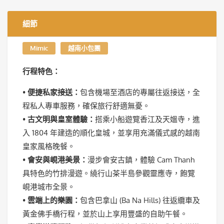
細節
Mimic
越南小包團
行程特色：
•
便捷私家接送：
包含機場至酒店的專屬往返接送，全
程私人專車服務，確保旅行舒適無憂。
•
古文明與皇室體驗：
搭乘小船遊覽香江及天媼寺，進
入 1804 年建造的順化皇城，並享用充滿儀式感的越南
皇家風格晚餐。
•
會安與峴港美景：
漫步會安古鎮，體驗 Cam Thanh
具特色的竹排漫遊。繞行山茶半島參觀靈應寺，飽覽
峴港城市全景。
•
雲端上的樂園：
包含巴拿山 (Ba Na Hills) 往返纜車及
黃金佛手橋行程，並於山上享用豐盛的自助午餐。