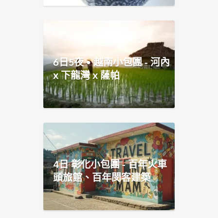
6日5夜 • 越南小包團 - 河內
x 下龍灣 x 薩帕
4日 彰化小包團 - 百年火車
頭旅館、百年閔客建築