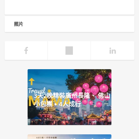
照片
3天2晚精裝廣州長隆、 佛山
小包團 • 4人成行