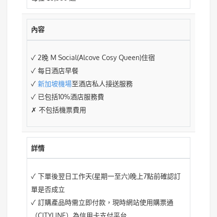
內容
✓ 2晚 M Social(Alcove Cosy Queen)住宿
✓ 每日酒店早餐
✓
新加坡機場
至酒店私人接送服務
✓ 已包括10%酒店服務費
✗ 不包括機票費用
詳情
✓ 下單後翌日工作天(星期一至六)晚上7點前確認訂
單是否成立
✓ 訂購產品時需立即付款，現時網站使用購票通
（CITYLINE）為信用卡支付平台