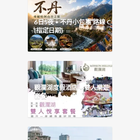
6日5夜 • 不丹小包團 路線 C
(指定日期)
觀瀾湖度假酒店 • 雙人樂遊
套餐