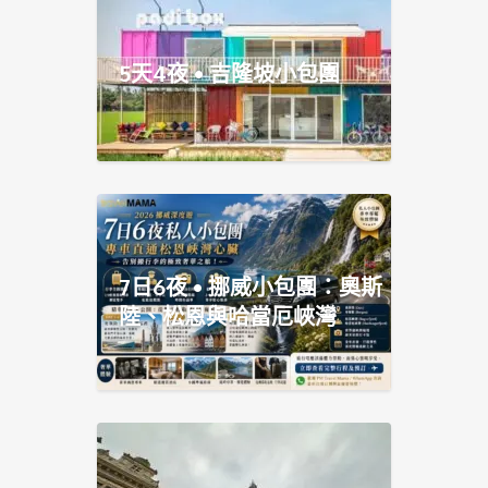
5天4夜 • 吉隆坡小包團
7日6夜 • 挪威小包團：奧斯
陸、松恩與哈當厄峽灣