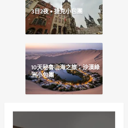
3日2夜 • 捷克小包團
10天秘魯山海之旅：沙漠綠
洲小包團