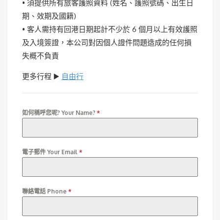
• 須提供所有旅客護照資料 (姓名、護照號碼、出生日
期、效期及國籍)
• 客人需持有回港日期起計不少於 6 個月以上有效護照
及入境簽證，本公司對因個人證件問題造成的任何損
失概不負責
更多行程 ▶️
自由行
如何稱呼您呢? Your Name?
*
電子郵件 Your Email
*
聯絡電話 Phone
*