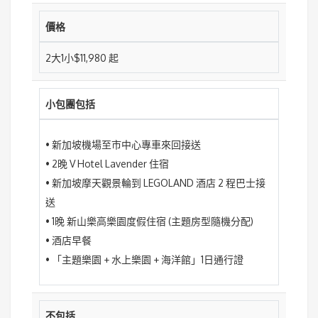
價格
2大1小$11,980 起
小包團包括
• 新加坡機場至市中心專車來回接送
• 2晚 V Hotel Lavender 住宿
• 新加坡摩天觀景輪到 LEGOLAND 酒店 2 程巴士接
送
• 1晚 新山樂高樂園度假住宿 (主題房型隨機分配)
• 酒店早餐
• 「主題樂園 + 水上樂園 + 海洋館」1日通行證
不包括