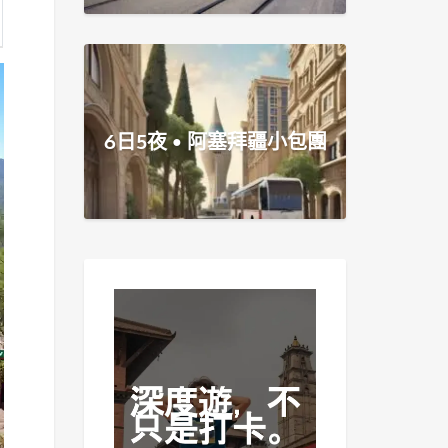
6日5夜 • 阿塞拜疆小包團