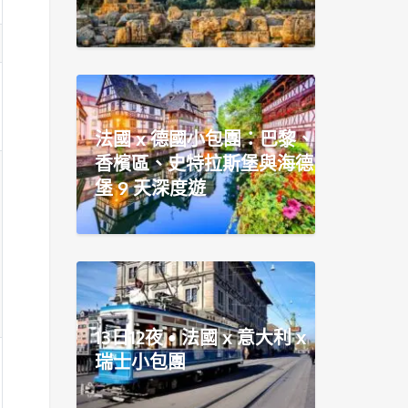
法國 x 德國小包團：巴黎、
香檳區、史特拉斯堡與海德
堡 9 天深度遊
13日12夜 • 法國 x 意大利 x
瑞士小包團