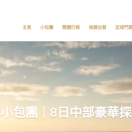
主頁
小包團
精選行程
保證出發
足球門
小包團｜8日中部豪華