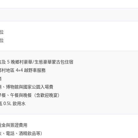
每位
每位
酒店及 5 晚鄉村豪華/生態豪華蒙古包住宿
村地區 4×4 越野車服務
務
廟、博物館與國家公園入場費
有早餐、午餐與晚餐（含歡迎晚宴）
 0.5L 飲用水
稅金與簽證費用
衣、電話、酒精飲品等）