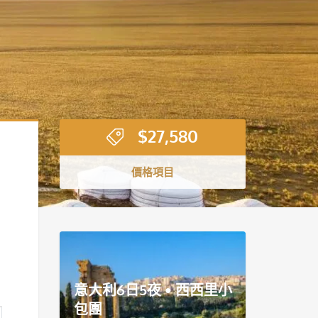
$
27,580
價格項目
意大利6日5夜 • 西西里小
包團