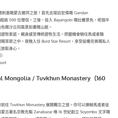
展開刺激嘅蒙古鄉郊之旅！首先去探訪宏偉嘅 Gandan
咗超過 500 位僧侶。之後，投入 Bayangobi 嘅壯麗景色，呢個半
黃色嘅沙丘同風景如畫嘅山脈。
嘅遊牧家庭，親身感受傳統遊牧生活。把握機會騎住馬或者駱
原之中。夜晚入住 Burd Star Resort，享受設備完善嘅私人
底放鬆身心。
餐）
ort
l Mongolia / Tuvkhun Monastery（160
 Tuvkhun Monastery 展開難忘之旅。你可以揀騎馬或者徒
著名宗教先驅 Zanabazar 喺 16 世紀創立 Soyombo 文字嘅