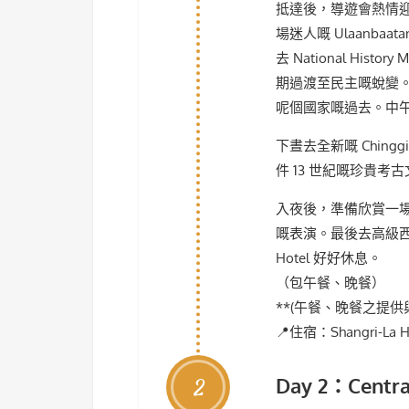
抵達後，導遊會熱情
場迷人嘅 Ulaanbaa
去 National Hi
期過渡至民主嘅蛻變。漫步前往
呢個國家嘅過去。中午
下晝去全新嘅 Chingg
件 13 世紀嘅珍貴
入夜後，準備欣賞一
嘅表演。最後去高級西餐廳歎
Hotel 好好休息。
（包午餐、晚餐）
**(午餐、晚餐之提供
📍住宿：Shangri-La H
2
Day 2：Centr