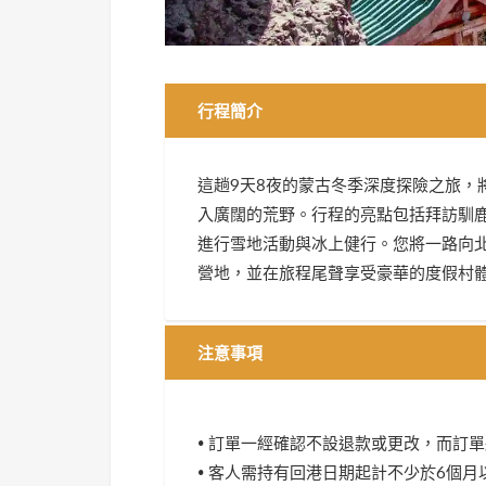
行程簡介
這趟9天8夜的蒙古冬季深度探險之旅，
入廣闊的荒野。行程的亮點包括拜訪馴
進行雪地活動與冰上健行。您將一路向
營地，並在旅程尾聲享受豪華的度假村
注意事項
• 訂單一經確認不設退款或更改，而訂
• 客人需持有回港日期起計不少於6個