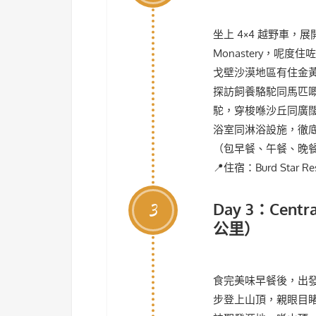
坐上 4×4 越野車，
Monastery，呢度住
戈壁沙漠地區有住金
探訪飼養駱駝同馬匹
駝，穿梭喺沙丘同廣闊嘅草
浴室同淋浴設施，徹
（包早餐、午餐、晚
📍住宿：Burd Star Res
3
Day 3：Centra
公里）
食完美味早餐後，出發前往
步登上山頂，親眼目睹蒙古