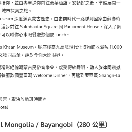
迎接你，並由專車送你前往豪華酒店。安頓好之後，準備展開一
tar 城市探索之旅。
story Museum 深度遊覽蒙古歷史，由史前時代一路睇到國家由蘇聯時
 Sukhbaatar Square 同 Parliament House，深入了解
可以喺你心水嘅餐廳歎個靚 lunch。
is Khaan Museum，呢座樓高九層嘅現代化博物館收藏咗 11,000
考古文物同古董，絕對令你大開眼界。
場精彩絕倫嘅蒙古民俗音樂會，感受傳統舞蹈、動人旋律同震撼
個豐富嘅 Welcome Dinner，再返到奢華嘅 Shangri-La
與否，取決於航班時間)*
otel
al Mongolia / Bayangobi（280 公里）