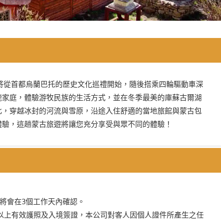
將從首都烏蘭巴托的歷史文化巡禮開始，隨後搭乘四輪驅動車深
鹿家庭，體驗游牧民族的生活方式，並在冬季最美的庫蘇古爾湖
北，穿越冰封的河流與雪原，沿途入住舒適的當地旅館與蒙古包
體驗，這趟蒙古旅遊將讓您充分享受與眾不同的體驗！
單將會在3個工作天內確認。
月以上有效護照及入境簽證，本公司對客人因個人證件所產生之任