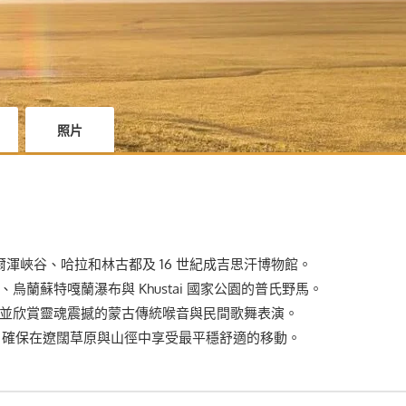
照片
鄂爾渾峽谷、哈拉和林古都及 16 世紀成吉思汗博物館。
烏蘭蘇特嘎蘭瀑布與 Khustai 國家公園的普氏野馬。
，並欣賞靈魂震撼的蒙古傳統喉音與民間歌舞表演。
普車，確保在遼闊草原與山徑中享受最平穩舒適的移動。