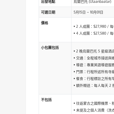
出發地點
烏蘭巴托 (Ulaanbaatar)
可選日期
5月15日 – 10月01日
價格
• 2 人成團：$27,980 / 
• 4 人成團：$27,580 / 
小包團包括
• 2 晚烏蘭巴托 5 星級
• 交通：全程城市接送與鄉
• 導遊：專業英語導遊服
• 門票：行程所述所有寺
• 餐食：行程標註之所
• 額外贈送：每人每天 2 瓶
不包括
• 往返蒙古之國際機票、
• 未提及之個人消費（洗