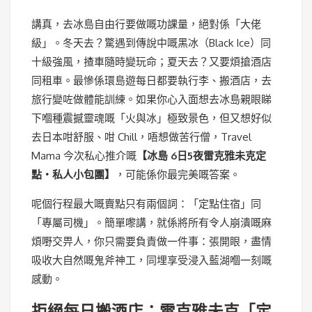
講真，去冰島自由行要做嘅功課量，絕對係「大佬
級」。冬天去？驚遇到傳說中嘅黑冰（Black Ice）同
十級強風，揸車隨時變玩命；夏天去？又要煩搶酒店
同租車。最慘係環島遊每日都要執行李、搬酒店，去
旅行變咗做體能訓練。如果你心入面想去冰島親眼睇
下嗰種震撼靈魂嘅「火與冰」極致景色，但又想好似
去日本咁舒服、咁 Chill，唔想做苦行僧，Travel
Mama 今次私心推介嘅
【冰島 6日5夜雷克雅未克定
點・私人小包團】
，可能係你最完美嘅答案。
呢個行程最大嘅賣點只有兩個詞：「定點住宿」同
「專屬司機」。簡單嚟講，就係將所有令人崩潰嘅麻
煩嘢交畀人，你只需要負責做一件事：張開眼，盡情
吸收大自然嘅鬼斧神工，同埋享受浸入藍湖嗰一刻嘅
感動。
拒絕每日搬酒店：雷克雅未克「定