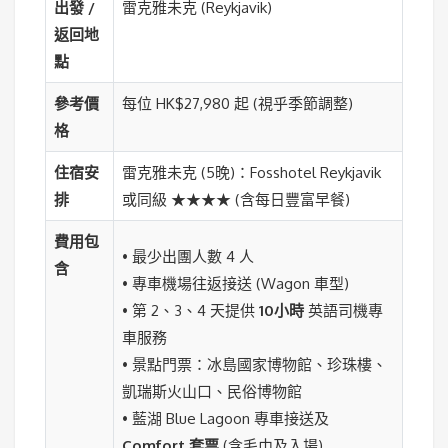
出發 /
雷克雅未克 (Reykjavik)
返回地
點
參考價
每位 HK$27,980 起 (視乎季節調整)
格
住宿安
雷克雅未克 (5晚)：Fosshotel Reykjavik
排
或同級 ★★★★ (含每日豐富早餐)
費用包
• 最少出團人數 4 人
含
• 專車機場往返接送 (Wagon 車型)
• 第 2、3、4 天提供
10小時
英語司機專
車服務
• 景點門票：冰島國家博物館、珍珠樓、
凱瑞斯火山口、民俗博物館
• 藍湖 Blue Lagoon 專車接送及
Comfort 套票
(含毛巾及入場)