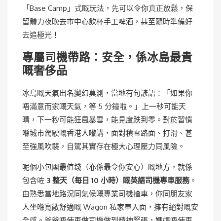
「Base Camp」式嘅玩法，先可以令你真正放鬆，保
留體力夜晚去市中心飲杯手工啤酒，甚至隨時準備好
去追極光！
專屬司機帶路：安全，係冰島最貴
嘅奢侈品
冰島嘅天氣出名變幻莫測，當地有句諺語：「如果你
唔滿意而家嘅天氣，等 5 分鐘啦。」上一秒可能天
晴，下一秒可能狂風暴雪，能見度跌到零。對於習慣
喺城市駕駛嘅香港人嚟講，面對積雪路面、打滑、甚
至強風吹襲，自駕其實存在極大心理壓力同風險。
呢個小包團最值錢（亦係最令你安心）嘅地方，就係
包含咗
3 整天（每日 10 小時）嘅英語司機專車服務
。
由熟悉當地路況同氣候嘅專業司機揸車，你同朋友家
人坐喺寬敞舒適嘅 Wagon 私家車入面，擁有絕對嘅安
全感。爸爸唔使再做司機做到精神緊張，媽媽唔使再