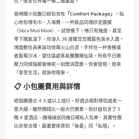
比，係全世界獨一無二嘅畫面。
我哋嘅小包團已經包含咗
「Comfort Package」
，貼
心地包埋毛巾、入場費、一杯飲品同埋矽泥面膜
（Silica Mud Mask）。試想像下，喺只有幾度、甚至
零下嘅氣溫下，你浸入 38 度暖笠笠嘅藍色泉水入面，
塊面敷住具美容功效嘅火山白泥，手拎住一杯香檳或
者藍莓沙冰，望住遠處蒸氣騰騰嘅仙境，所有平日嘅
壓力同煩惱都會喺呢一刻煙消雲散。你會發現，原來
「享受生活」就係咁簡單。
📋 小包團費用與詳情
呢個團適合 4 人或以上成行，好適合兩對情侶或者一
家大細。雖然價錢比一般大巴團貴，但計返包含了 5
晚 4 星酒店、機場接送同幾日嘅私人包車，其實性價
比非常合理，最重要係買到「無憂」同「私隱」。