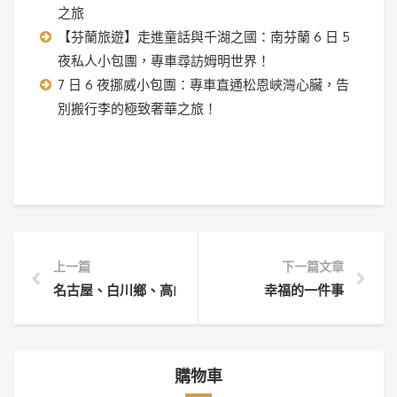
之旅
【芬蘭旅遊】走進童話與千湖之國：南芬蘭 6 日 5
夜私人小包團，專車尋訪姆明世界！
7 日 6 夜挪威小包團：專車直通松恩峽灣心臟，告
別搬行李的極致奢華之旅！
上一篇
下一篇文章
名古屋、白川鄉、高山五天小包團：童話與購物的完美平
幸福的一件事
購物車