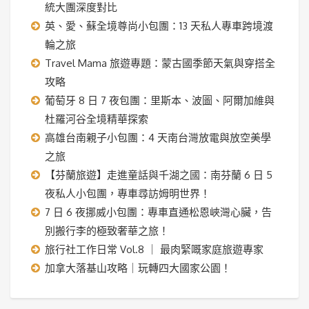
統大團深度對比
英、愛、蘇全境尊尚小包團：13 天私人專車跨境渡
輪之旅
Travel Mama 旅遊專題：蒙古國季節天氣與穿搭全
攻略
葡萄牙 8 日 7 夜包團：里斯本、波圖、阿爾加維與
杜羅河谷全境精華探索
高雄台南親子小包團：4 天南台灣放電與放空美學
之旅
【芬蘭旅遊】走進童話與千湖之國：南芬蘭 6 日 5
夜私人小包團，專車尋訪姆明世界！
7 日 6 夜挪威小包團：專車直通松恩峽灣心臟，告
別搬行李的極致奢華之旅！
旅行社工作日常 Vol.8 ｜ 最肉緊嘅家庭旅遊專家
加拿大落基山攻略｜玩轉四大國家公園！