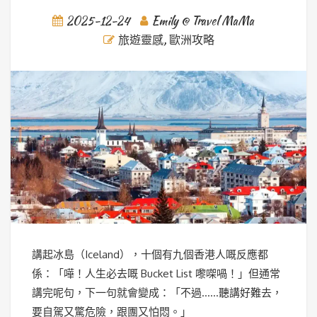
2025-12-24
Emily @ Travel MaMa
旅遊靈感
,
歐洲攻略
講起冰島（Iceland），十個有九個香港人嘅反應都
係：「嘩！人生必去嘅 Bucket List 嚟㗎喎！」但通常
講完呢句，下一句就會變成：「不過……聽講好難去，
要自駕又驚危險，跟團又怕悶。」