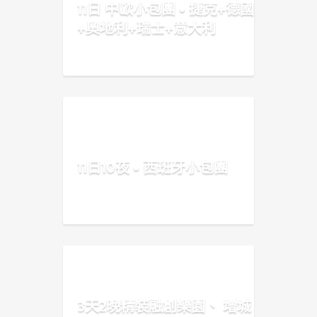
11日 中歐小包團 • 捷克+德國
+奧地利+瑞士+意大利
11日10夜 • 西班牙小包團
3天2晚精裝融創樂園、 增城