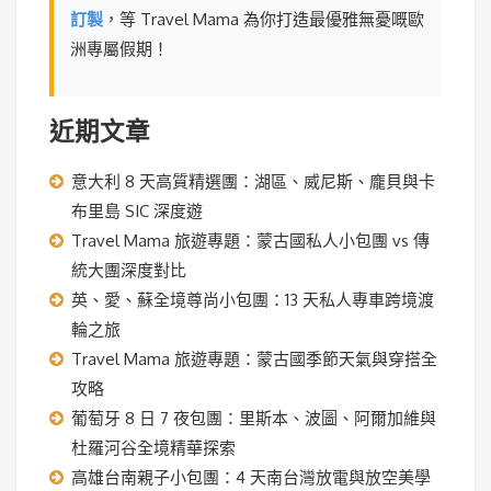
訂製
，等 Travel Mama 為你打造最優雅無憂嘅歐
洲專屬假期！
近期文章
意大利 8 天高質精選團：湖區、威尼斯、龐貝與卡
布里島 SIC 深度遊
Travel Mama 旅遊專題：蒙古國私人小包團 vs 傳
統大團深度對比
英、愛、蘇全境尊尚小包團：13 天私人專車跨境渡
輪之旅
Travel Mama 旅遊專題：蒙古國季節天氣與穿搭全
攻略
葡萄牙 8 日 7 夜包團：里斯本、波圖、阿爾加維與
杜羅河谷全境精華探索
高雄台南親子小包團：4 天南台灣放電與放空美學