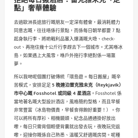
點」奢華體驗
去過歐洲長途旅行嘅朋友一定深有體會，最消耗體力
同意志嘅，往往唔係行景點，而係每日朝早都要 7 點
起身執行李、將啲戰利品塞入爆滿嘅大喼、check-
out、再拖住幾十公斤行李趕去下一個城市。尤其喺冰
島，如果遇上大風雪，喺戶外拖行李絕對係一場噩
夢。
所以我哋呢個團打破傳統「環島遊 = 每日搬屋」嘅辛
苦模式，安排足足
5 晚連泊雷克雅未克（Reykjavik）
市中心嘅 Fosshotel 或同級 4 星酒店
。Fosshotel 係
當地著名嘅大型設計酒店，風格簡約型格，而且早餐
非常豐富（冰島物價貴，早餐食得飽好重要！）。你
可以將所有厚衫、相機鏡頭、紀念品通通掛好放出
嚟，每日只需背個輕便背囊就出發去玩，夜晚玩完返
嚟，迎接你嘅係自己熟悉、溫暖又舒適嘅房間。呢種