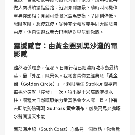
做人肉導航驚指錯路。沿途見到靚景？隨時叫司機停
車畀你影相；見到可愛嘅冰島馬想摸下？即刻停低。
想瞓就瞓，想停就停，呢種完全釋放雙手同大腦嘅自
由度，係自駕遊或者大巴團絕對畀唔到你嘅。
震撼感官：由黃金圈到黑沙灘的電
影感
雖然唔係環島，但呢 6 日嘅行程已經濃縮咗冰島最精
華、最「外星」嘅景色。我哋會帶你去經典嘅
「黃金
圈（Golden Circle）」
，親眼睇住 Strokkur 間歇泉
每幾分鐘就「爆發」一次，噴出幾十米高嘅滾燙水
柱，嗰種大自然嘅原始力量真係會令人嘩一聲。仲有
去睇氣勢磅礡嘅
Gullfoss 黃金瀑布
，感受萬馬奔騰嘅
水聲同漫天水氣。
南部海岸線（South Coast）亦係另一個重點，你會覺