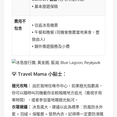
• 基本旅遊保險
費用不
• 往返冰島機票
包含
• 午餐和晚餐 (司機會推薦當地美食，豐
儉由人)
• 額外導遊服務及小費
💡 Travel Mama 小貼士：
極光攻略：
由於我哋住喺市中心，如果極光指數高，
你可以隨時叫司機載你去較暗嘅地方追光（需視乎用
車時間），或者參加當地嘅極光船河。
衣著建議：
冰島風大，建議以此為標準：防風防水外
套 > 羽絨 > 保暖層 > 發熱內衣。記得帶一定要防滑嘅