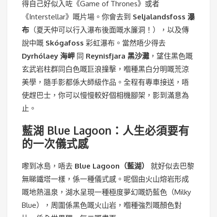
得自己好似入咗《Game of Thrones》或者
《Interstellar》嘅片場。你會去到
Seljalandsfoss 瀑
布
（夏天仲可以行入瀑布後面嘅水簾洞！），以及傳
說中嘅
Skógafoss
彩虹瀑布。當然唔少得去
Dyrhólaey 海岬
同
Reynisfjara 黑沙灘
，望住黑色嘅
玄武岩柱群同白色嘅巨浪撞擊，嗰種黑白分明嘅荒涼
美學，隨手影都係大師級作品。全程有專車接送，唔
使趕巴士，你可以慢慢較好個相機腳架，影到滿意為
止。
藍湖 Blue Lagoon：人生必須要有
的一次儀式感
嚟到冰島，唔去
Blue Lagoon（藍湖）
就好似去巴黎
無睇鐵塔一樣，係一種儀式感。呢個由火山熔岩形成
嘅地熱溫泉，湖水呈現一種極度夢幻嘅奶藍色（Milky
Blue），周圍係黑色嘅火山岩，嗰種強烈嘅顏色對