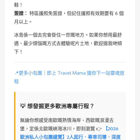
鞋！
簽證：
特區護照免簽證，但記住護照有效期要有 6 個
月以上。
冰島係一個去完會掛住一世嘅地方。如果你想用最舒
適、最少煩惱嘅方式去體驗呢片土地，歡迎搵我哋傾
下！
📍更多小包團｜即上 Travel Mama 搵你下一站靈魂旅
程
💡 想發掘更多歐洲專屬行程？
無論你想感受南歐嘅熱情海岸、西歐嘅浪漫古
堡，定係北歐嘅峽灣冰川，即刻瀏覽 👉
【2026
歐洲私人小包團總覽】2人起行．專車司導．深度