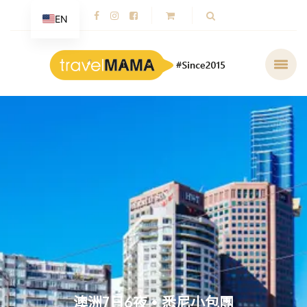
EN
澳洲7日6夜 • 悉尼小包團