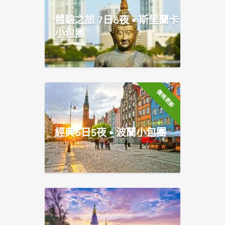
體驗之旅 7日6夜 • 斯里蘭卡
小包團
價格更新
經典6日5夜 • 波蘭小包團