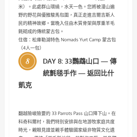
米）。此處群山環繞，水天一色。您將被漫山遍
野的野花與優雅駿馬包圍，真正走進吉爾吉斯人
民的精神故鄉。當晚入住由木質骨架與厚重羊毛
氈砌成的傳統蒙古包。
住宿：松庫勒湖特色 Nomads Yurt Camp 蒙古包
（4人一包）
8
DAY 8: 33鸚鵡山口 — 傳
統氈毯手作 — 返回比什
凱克
翻越險峻險要的 33 Parrots Pass 山口降下山。在
科奇科爾村，我們特別安排與在地游牧家庭共度
時光，親眼見證並親手體驗國家級非物質文化遺