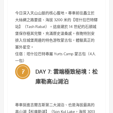
今日深入天山山脈的核心腹地。專車前往矗立於
大絲綢之路要道、海拔 3200 米的【塔什拉巴特驛
站】（Tash Rabat）。這座建於 14 世紀的石頭城
堡保存極其完整，充滿歷史滄桑感。夜晚特別安
排入住城堡周邊的特色游牧蒙古包，體驗真正的
塞外星空。
住宿：塔什拉巴特專屬 Yurts Camp 蒙古包（4人
一包）
7
DAY 7: 雲端極致秘境：松
庫勒高山湖泊
專車挺進吉爾吉斯第二大湖泊、也是海拔最高的
高山湖【松庫勒湖】（Son Kul Lake，海拔 3013