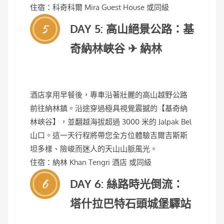
住宿：科奇科爾 Mira Guest House 或同級
5
DAY 5: 高山絕景公路：基
奇納林峽谷 ✈ 納林
酒店享用早餐後，專車沿著壯麗的高山越野公路
前往納林鎮。沿途穿過極具視覺震撼的【基奇納
林峽谷】，並翻越海拔超過 3000 米的 Jalpak Bel
山口。這一天行程將帶您全方位體驗吉爾吉斯斯
坦多樣、險峻而迷人的天山山脈風光。
住宿：納林 Khan Tengri 酒店 或同級
6
DAY 6: 絲路時光倒流：
塔什拉巴特石頭城堡驛站