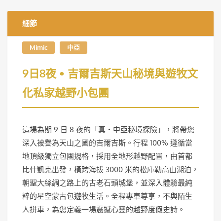
細節
Mimic
中亞
9日8夜 • 吉爾吉斯天山秘境與遊牧文
化私家越野小包團
這場為期 9 日 8 夜的「真・中亞秘境探險」，將帶您
深入被譽為天山之國的吉爾吉斯。行程 100% 遵循當
地頂級獨立包團規格，採用全地形越野配置，由首都
比什凱克出發，橫跨海拔 3000 米的松庫勒高山湖泊，
朝聖大絲綢之路上的古老石頭城堡，並深入體驗最純
粹的星空蒙古包遊牧生活。全程專車尊享，不與陌生
人拼車，為您定義一場震撼心靈的越野度假史詩。