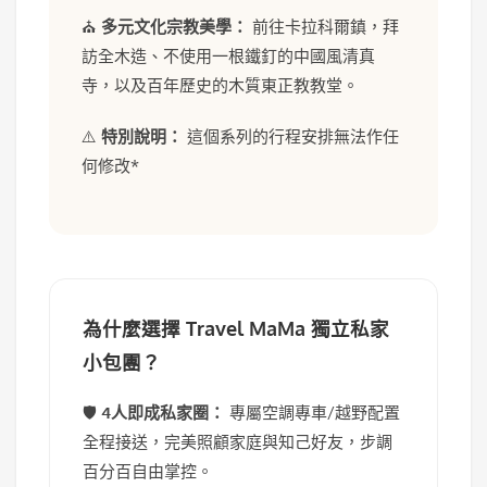
⛪
多元文化宗教美學：
前往卡拉科爾鎮，拜
訪全木造、不使用一根鐵釘的中國風清真
寺，以及百年歷史的木質東正教教堂。
⚠️
特別說明：
這個系列的行程安排無法作任
何修改*
為什麼選擇 Travel MaMa 獨立私家
小包團？
🛡️
4人即成私家圈：
專屬空調專車/越野配置
全程接送，完美照顧家庭與知己好友，步調
百分百自由掌控。