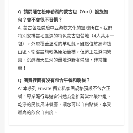
Q: 請問睡在松庫勒湖的蒙古包（Yurt）設施如
何？會不會很不習慣？
A: 蒙古包是體驗中亞游牧文化的靈魂所在。我們
特別安排當地嚴選的特色蒙古包營地（4人共用一
包），外層覆蓋溫暖的羊毛氈。雖然位於高海拔
山區、衛浴設施較為原始簡樸，但這正是避開繁
囂、沉醉滿天星河的最地道野奢體驗，非常推
薦！
Q: 團費裡面有沒有包含午餐和晚餐？
A: 本系列 Private 獨立私家團規格預設不包含正
餐。專業隨行導遊會沿途為您推薦當地最地道、
乾淨的民族風味餐廳，讓您可以自由點餐，享受
最高的飲食自由度。