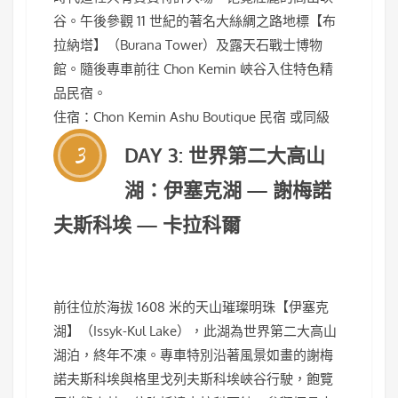
谷。午後參觀 11 世紀的著名大絲綢之路地標【布
拉納塔】（Burana Tower）及露天石戰士博物
館。隨後專車前往 Chon Kemin 峽谷入住特色精
品民宿。
住宿：Chon Kemin Ashu Boutique 民宿 或同級
3
DAY 3: 世界第二大高山
湖：伊塞克湖 — 謝梅諾
夫斯科埃 — 卡拉科爾
前往位於海拔 1608 米的天山璀璨明珠【伊塞克
湖】（Issyk-Kul Lake），此湖為世界第二大高山
湖泊，終年不凍。專車特別沿著風景如畫的謝梅
諾夫斯科埃與格里戈列夫斯科埃峽谷行駛，飽覽