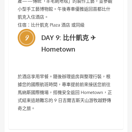
產——傳統「羊毛氈地毯」的製作工藝，並參觀
小型手工藝博物館。午後專車優雅返回首都比什
凱克入住酒店。
住宿：比什凱克 Plaza 酒店 或同級
9
DAY 9: 比什凱克 ✈
Hometown
於酒店享用早餐。隨後辦理退房與整理行裝，根
據您的國際航班時間，專車提前前來接送您前往
馬納斯國際機場，搭機安全返回 Hometown，正
式結束這趟難忘的 9 日吉爾吉斯天山游牧越野傳
奇之旅。