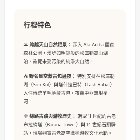
行程特色
🌋
跨越天山自然絕景：
深入 Ala-Archa 國家
森林公園，漫步如明鏡般的松庫勒高山湖
泊，飽覽未受污染的純淨大自然。
⛺
野奢星空蒙古包過夜：
特別安排在松庫勒
湖（Son Kul）與塔什拉巴特（Tash Rabat）
入住傳統羊毛氈蒙古包，夜觀中亞無垠星
河。
🦅
絲路古蹟與游牧歷史：
朝聖 11 世紀的古老
布拉納塔（Burana Tower）與 14 世紀石頭驛
站，現場觀賞古老高空鷹獵游牧文化示範。