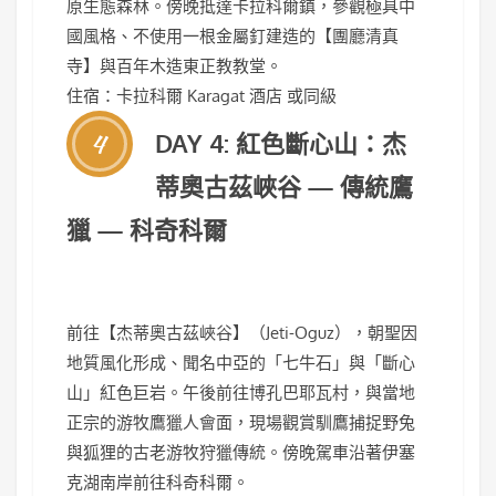
原生態森林。傍晚抵達卡拉科爾鎮，參觀極具中
國風格、不使用一根金屬釘建造的【團廳清真
寺】與百年木造東正教教堂。
住宿：卡拉科爾 Karagat 酒店 或同級
4
DAY 4: 紅色斷心山：杰
蒂奧古茲峽谷 — 傳統鷹
獵 — 科奇科爾
前往【杰蒂奧古茲峽谷】（Jeti-Oguz），朝聖因
地質風化形成、聞名中亞的「七牛石」與「斷心
山」紅色巨岩。午後前往博孔巴耶瓦村，與當地
正宗的游牧鷹獵人會面，現場觀賞馴鷹捕捉野兔
與狐狸的古老游牧狩獵傳統。傍晚駕車沿著伊塞
克湖南岸前往科奇科爾。