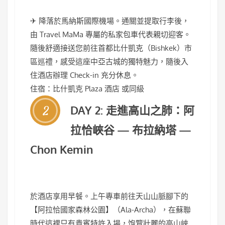
✈ 降落於馬納斯國際機場。通關並提取行李後，
由 Travel MaMa 專屬的私家包車代表親切迎客。
隨後舒適接送您前往首都比什凱克（Bishkek）市
區巡禮，感受這座中亞古城的獨特魅力，隨後入
住酒店辦理 Check-in 充分休息。
住宿：比什凱克 Plaza 酒店 或同級
2
DAY 2: 走進高山之肺：阿
拉恰峽谷 — 布拉納塔 —
Chon Kemin
於酒店享用早餐。上午專車前往天山山脈腳下的
【阿拉恰國家森林公園】（Ala-Archa），在蘇聯
時代這裡只有貴賓特許入場，饱覽壯麗的高山峽