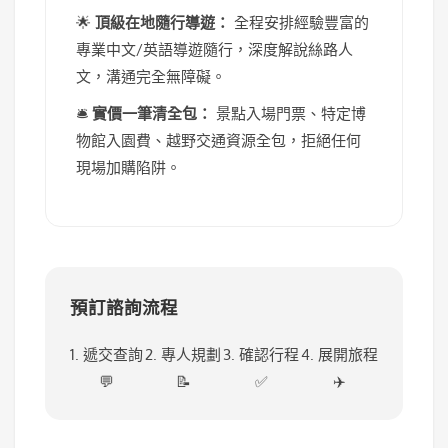
🌟
頂級在地隨行導遊：
全程安排經驗豐富的
專業中文/英語導遊隨行，深度解說絲路人
文，溝通完全無障礙。
🛎️
實價一筆清全包：
景點入場門票、特定博
物館入園費、越野交通資源全包，拒絕任何
現場加購陷阱。
預訂諮詢流程
1. 遞交查詢
2. 專人規劃
3. 確認行程
4. 展開旅程
💬
📝
✅
✈️