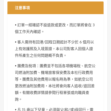
注意事項
• 訂單一經確認不設退款或更改，而訂單將會在 3
個工作天內確認。
• 客人需持有回港/回程日期起計不少於 6 個月以
上有效護照及入境簽證，本公司對客人因個人證
件所產生之任何問題概不負責。
• 團費及稅項：團費並不包括各項機場稅、航空公
司燃油附加費、機場旅客保安費及本社行政費用
等。團費及其他費用以報名時為準，如航空公司
更改燃油附加費用，本社將會向客人追收/退回差
額。有關收費詳情請參閱行程單張或向職員查
詢。
• 凡 15 歲以下兒童，必須與父(和/或)母同行，需