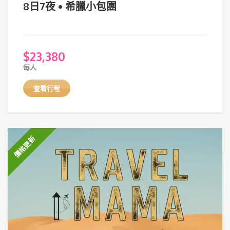
8日7夜 • 希臘小包團
$
23,380
每人
查看行程
價格更新