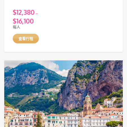
$
12,380
–
$
16,100
價
每人
格
範
查看行程
圍：
$12,380
至
$16,100