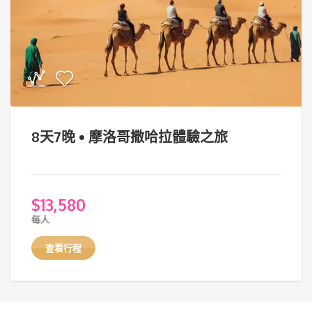
8天7晚 • 摩洛哥撒哈拉體驗之旅
$
13,580
每人
查看行程