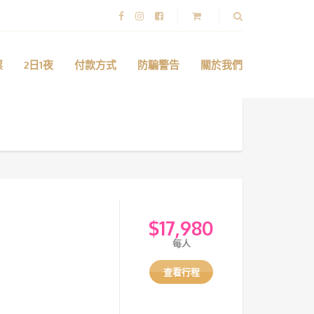
票
2日1夜
付款方式
防騙警告
關於我們
$
17,980
每人
查看行程