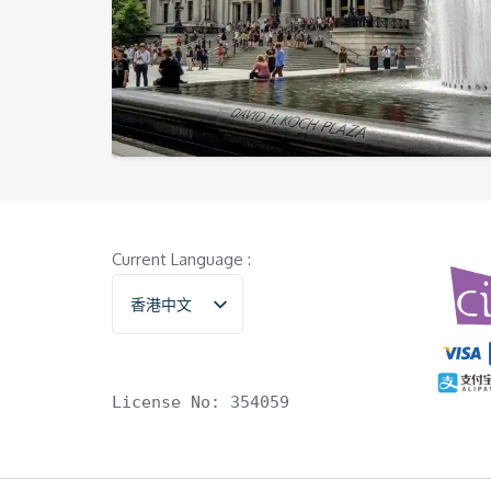
Current Language :
香港中文
English
License No: 354059