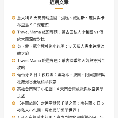
近期文章
意大利 8 天高質精選團：湖區、威尼斯、龐貝與卡
布里島 SIC 深度遊
Travel Mama 旅遊專題：蒙古國私人小包團 vs 傳
統大團深度對比
英、愛、蘇全境尊尚小包團：13 天私人專車跨境渡
輪之旅
Travel Mama 旅遊專題：蒙古國季節天氣與穿搭全
攻略
葡萄牙 8 日 7 夜包團：里斯本、波圖、阿爾加維與
杜羅河谷全境精華探索
高雄台南親子小包團：4 天南台灣放電與放空美學
之旅
【芬蘭旅遊】走進童話與千湖之國：南芬蘭 6 日 5
夜私人小包團，專車尋訪姆明世界！
7 日 6 夜挪威小包團：專車直通松恩峽灣心臟，告