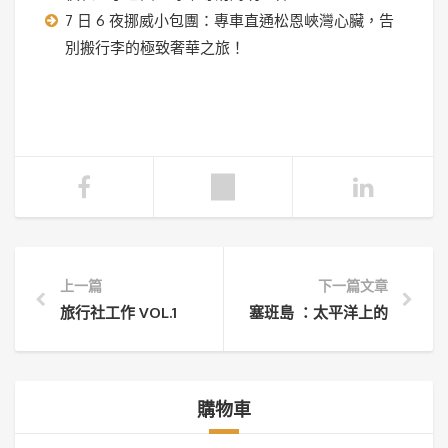
7 日 6 夜挪威小包團：專車直通松恩峽灣心臟，告
別搬行李的極致奢華之旅！
上一篇
下一篇文章
旅行社工作 VOL.1
塞班島 ：太平洋上的度假天堂
購物車