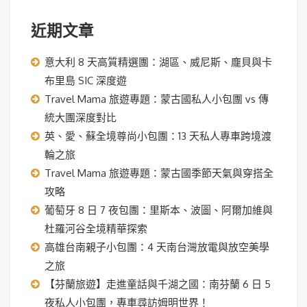
近期文章
意大利 8 天高質精選團：湖區、威尼斯、龐貝與卡
布里島 SIC 深度遊
Travel Mama 旅遊專題：蒙古國私人小包團 vs 傳
統大團深度對比
英、愛、蘇全境尊尚小包團：13 天私人專車跨境渡
輪之旅
Travel Mama 旅遊專題：蒙古國季節天氣與穿搭全
攻略
葡萄牙 8 日 7 夜包團：里斯本、波圖、阿爾加維與
杜羅河谷全境精華探索
高雄台南親子小包團：4 天南台灣放電與放空美學
之旅
【芬蘭旅遊】走進童話與千湖之國：南芬蘭 6 日 5
夜私人小包團，專車尋訪姆明世界！