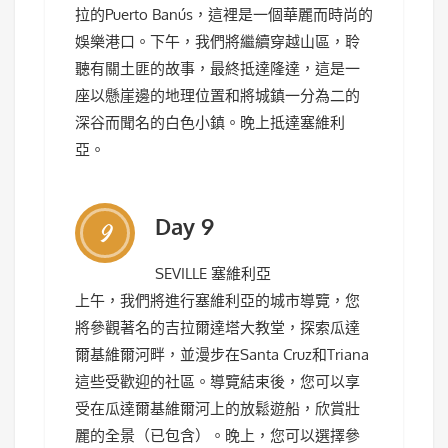
拉的Puerto Banús，這裡是一個華麗而時尚的
娛樂港口。下午，我們將繼續穿越山區，聆
聽有關土匪的故事，最終抵達隆達，這是一
座以懸崖邊的地理位置和將城鎮一分為二的
深谷而聞名的白色小鎮。晚上抵達塞維利
亞。
Day 9
9
SEVILLE 塞維利亞
上午，我們將進行塞維利亞的城市導覽，您
將參觀著名的吉拉爾達塔大教堂，探索瓜達
爾基維爾河畔，並漫步在Santa Cruz和Triana
這些受歡迎的社區。導覽結束後，您可以享
受在瓜達爾基維爾河上的放鬆遊船，欣賞壯
麗的全景（已包含）。晚上，您可以選擇參