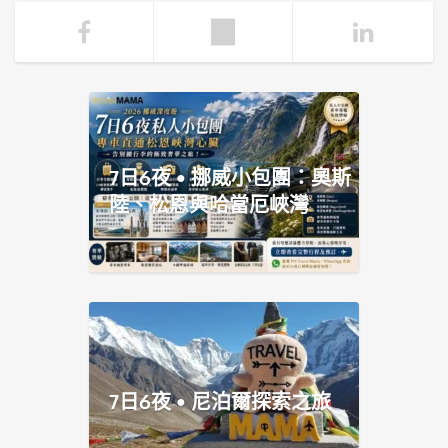
7日6夜 • 挪威小包團：奧斯
陸、松恩與哈當厄峽灣
7日6夜 • 尼泊爾探索之旅