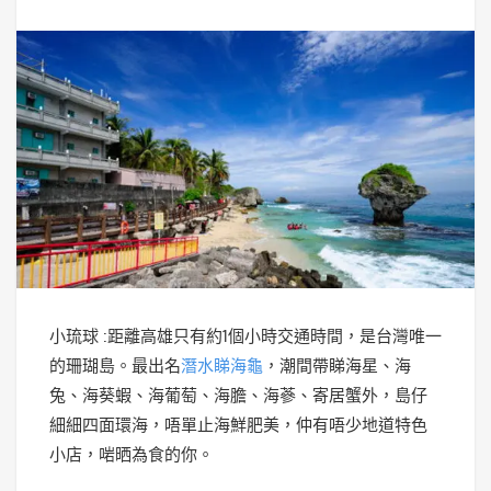
小琉球 :距離高雄只有約1個小時交通時間，是台灣唯一
的珊瑚島。最出名
潛水睇海龜
，潮間帶睇海星、海
兔、海葵蝦、海葡萄、海膽、海蔘、寄居蟹外，島仔
細細四面環海，唔單止海鮮肥美，仲有唔少地道特色
小店，啱晒為食的你。