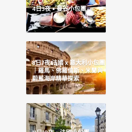
4日3夜 • 曼谷小包團
8日7夜 法國 x 意大利小包團
｜羅馬、佛羅倫斯、米蘭與
蔚藍海岸精華探索