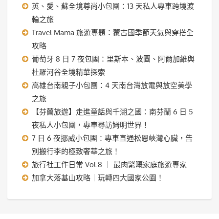
英、愛、蘇全境尊尚小包團：13 天私人專車跨境渡
輪之旅
Travel Mama 旅遊專題：蒙古國季節天氣與穿搭全
攻略
葡萄牙 8 日 7 夜包團：里斯本、波圖、阿爾加維與
杜羅河谷全境精華探索
高雄台南親子小包團：4 天南台灣放電與放空美學
之旅
【芬蘭旅遊】走進童話與千湖之國：南芬蘭 6 日 5
夜私人小包團，專車尋訪姆明世界！
7 日 6 夜挪威小包團：專車直通松恩峽灣心臟，告
別搬行李的極致奢華之旅！
旅行社工作日常 Vol.8 ｜ 最肉緊嘅家庭旅遊專家
加拿大落基山攻略｜玩轉四大國家公園！