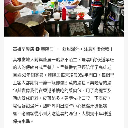
高雄早餐店 ❶ 興隆居－－鮮甜湯汁，注意別燙傷嘴！
高雄當地人對興隆居一點都不陌生，是唱K宵夜返早班
的人的傳統台式早餐店。早餐香氣已經陪伴了高雄老
百姓62年個寒暑。興隆居每天凌晨3點半門口，每個早
上客人都期待一籠一籠即做即蒸的湯包。興隆居的湯
包其實像我們在香港茶樓吃的菜肉包，用了高麗菜及
豬肉做成餡料，皮薄餡多。建議先小口咬一下表皮，
喝個鮮甜湯汁，熱呼呼剛出爐時小心被湯汁燙傷嘴
唇。老顧客從小到大吃這裏的湯包，大讚幾十年味道
保持水準。