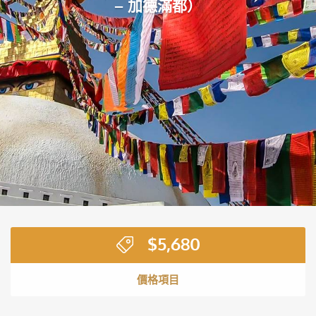
– 加德滿都）
$
5,680
價格項目