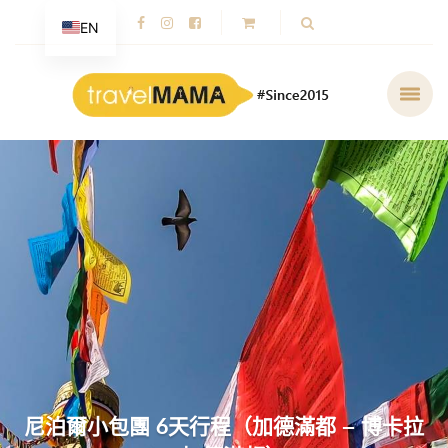
EN
尼泊爾小包團 6天行程（加德滿都 – 博卡拉