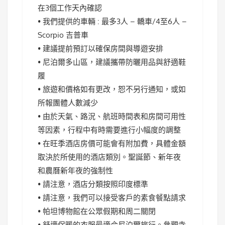
在3個工作天內確認
• 我們提供的車輛 : 最多3人 – 轎車/4至6人 –
Scorpio 吉普車
• 建議提前預訂以確保房間與導遊安排
• 尼泊爾多山區，建議攜帶防曬用品與舒適鞋
履
• 旅遊和價格如有更改，恕不另行通知，或如
所報團體人數減少
• 由於天氣、路況、航班時間表和房間可用性
等因素，行程中有時需要進行小幅度的調整
• 在旺季酒店房價可能會有附加費，具體金額
取決於所使用的酒店類別。聖誕節、新年夜
和農曆新年夜的強制性
• 請注意，酒店分類按照印度標準
• 請注意，我們可以接受客戶的素食餐點請求
• 帕坦博物館在公眾假期和周二關閉
• 舒適保暖的衣服最適合尼泊爾旅行。參觀寺