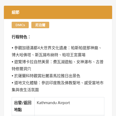
細節
DMCs
尼泊爾
行程特色：
• 參觀加德滿都4大世界文化遺產：帕斯帕提那神廟、
博大哈佛塔、斯瓦揚布納特、帕坦王宮廣場
• 遊覽博卡拉自然美景：費瓦湖遊船、女神瀑布、古普
特修爾洞穴
• 於薩蘭科特觀賞壯麗喜馬拉雅日出景色
• 道地文化體驗：參訪印度教及佛教聖地、感受當地市
集與夜生活氛圍
出發/返回
Kathmandu Airport
地點