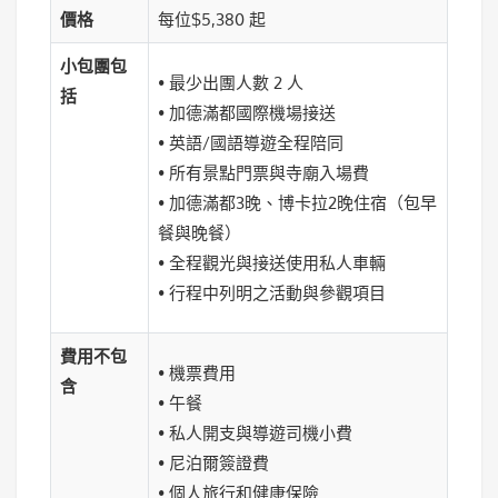
價格
每位$5,380 起
小包團包
• 最少出團人數 2 人
括
• 加德滿都國際機場接送
• 英語/國語導遊全程陪同
• 所有景點門票與寺廟入場費
• 加德滿都3晚、博卡拉2晚住宿（包早
餐與晚餐）
• 全程觀光與接送使用私人車輛
• 行程中列明之活動與參觀項目
費用不包
• 機票費用
含
• 午餐
• 私人開支與導遊司機小費
• 尼泊爾簽證費
• 個人旅行和健康保險