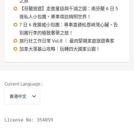
之旅
【芬蘭旅遊】走進童話與千湖之國：南芬蘭 6 日 5
夜私人小包團，專車尋訪姆明世界！
7 日 6 夜挪威小包團：專車直通松恩峽灣心臟，告
別搬行李的極致奢華之旅！
旅行社工作日常 Vol.8 ｜ 最肉緊嘅家庭旅遊專家
加拿大落基山攻略｜玩轉四大國家公園！
Current Language :
香港中文
English
License No: 354059