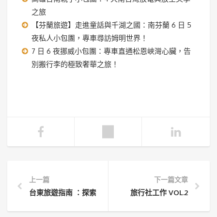
之旅
【芬蘭旅遊】走進童話與千湖之國：南芬蘭 6 日 5
夜私人小包團，專車尋訪姆明世界！
7 日 6 夜挪威小包團：專車直通松恩峽灣心臟，告
別搬行李的極致奢華之旅！
上一篇
下一篇文章
台東旅遊指南 ：探索自然與文化的深度融合
旅行社工作 VOL.2