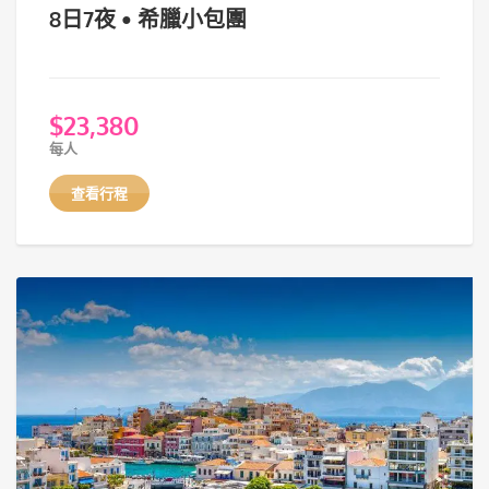
8日7夜 • 希臘小包團
$
23,380
每人
查看行程