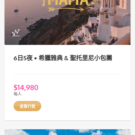
6日5夜 • 希臘雅典 & 聖托里尼小包團
$
14,980
每人
查看行程