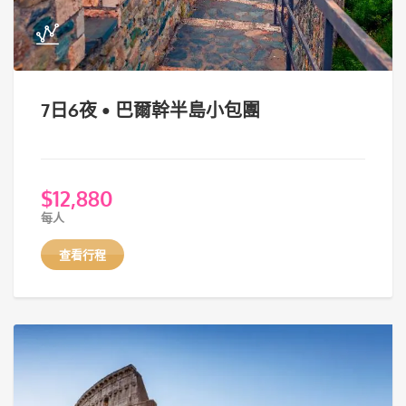
7日6夜 • 巴爾幹半島小包團
$
12,880
每人
查看行程