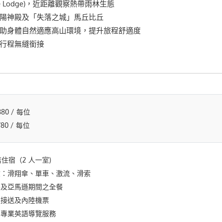
se Lodge)，近距離觀察熱帶雨林生態
太陽神殿及「失落之城」馬丘比丘
有助身體自然適應高山環境，提升旅程舒適度
，行程無縫銜接
880 / 每位
780 / 每位
店住宿（2 人一室)
驗：滑翔傘、單車、激流、滑索
餐及亞馬遜期間之全餐
通接送及內陸機票
的專業英語導覽服務