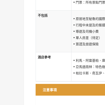
• 門票：所有景點門
不包括
• 原居地至秘魯的國
• 行程中未提及的餐
• 導遊及司機小費
• 單人房差（待定）
• 簽證及旅遊保險
酒店參考
• 利馬、阿雷基帕、庫
• 亞馬遜雨林：特色樹屋酒店
• 帕拉卡斯、奇瓦伊、
注意事項