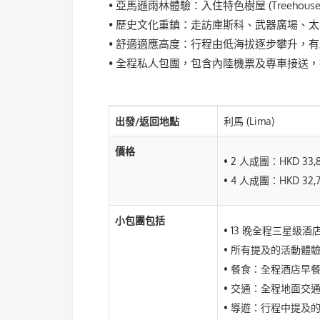
• 亞馬遜雨林體驗：入住特色樹屋 (Treehou
• 歷史文化重鎮：走訪庫斯科、武器廣場、
• 舒適適應高度：行程由低海拔逐步攀升，
• 全程私人包團，包含內陸機票及專車接送
出發/返回地點
利馬 (Lima)
價格
• 2 人成團：HKD 33,
• 4 人成團：HKD 32,
小包團包括
• 13 晚全程三星級酒
• 所有提及的活動體
• 餐食：全程酒店早
• 交通：全程地面交
• 導遊：行程中提及