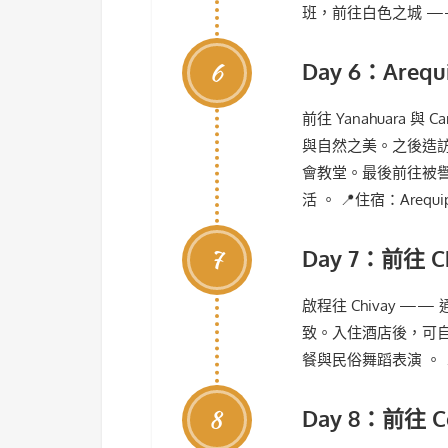
班，前往白色之城 —— Ar
6
Day 6：Areq
前往 Yanahuara 與
與自然之美。之後造訪 
會教堂。最後前往被譽為「
活 。 📍住宿：Arequi
7
Day 7：前往 Ch
啟程往 Chivay —
致。入住酒店後，可自行
餐與民俗舞蹈表演 。 📍
8
Day 8：前往 Co