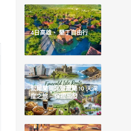
4日高雄、 墾丁自由行
愛爾蘭與北愛爾蘭 10 天深
度之旅 – 保證出發