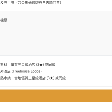
票及許可證（含亞馬遜體驗與各古蹟門票）
際機票
膳
斯科：優質三星級酒店 (3★) 或同級
 (Treehouse Lodge)
熱水鎮：當地優質三星級酒店 (3★) 或同級