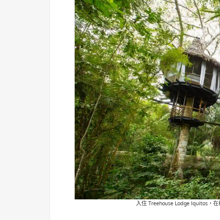
入住 Treehouse Lodge 