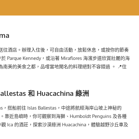
ima
a，送往酒店。辦理入住後，可自由活動，放鬆休息，或按你的節奏
arque Kennedy，或沿著 Miraflores 海濱步道欣賞壯麗的海
譽為南美的美食之都，品嚐當地聞名的料理絕對不容錯過 。 📍住
Ballestas 和 Huacachina 綠洲
acas，搭船前往 Islas Ballestas，中途將航經海岸山坡上神秘的
glyph。靠近島嶼時，你可觀察到海獅、Humboldt Penguins 及各種
Ica 的酒莊，探索沙漠綠洲 Huacachina，體驗越野沙丘車及