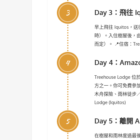
3
Day 3：飛往 Iq
早上飛往 Iquitos，送
時）。入住樹屋後，
而定）。 📍住宿：Treehou
4
Day 4：Ama
Treehouse Lo
方之一。你可免費參
木舟探險、雨林徒步／乘
Lodge (Iquitos)
5
Day 5：離開 A
在樹屋和雨林度過最後