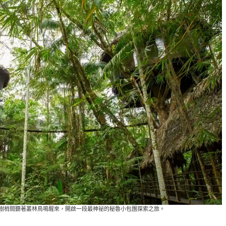
Iquitos，在樹梢間聽著叢林鳥鳴醒來，開啟一段最神祕的秘魯小包團探索之旅。