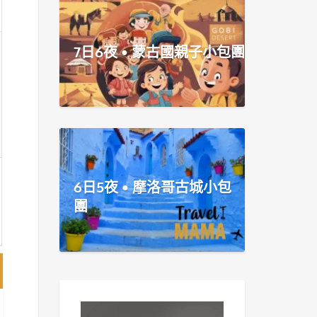
7日6夜 • 蒙古國親子小包團
6日5夜 • 摩洛哥古城小包
團