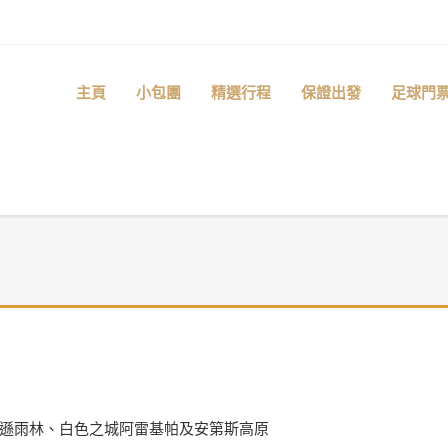
主頁
小包團
精選行程
保證出發
足球門
馬遜雨林、白色之城阿雷基帕及安第斯高原