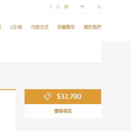
票
2日1夜
付款方式
防騙警告
關於我們
$
32,780
價格項目